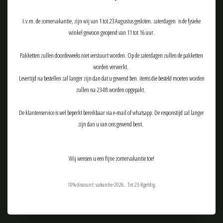
Meld je aan voor onze nieuwsbrief:
I.v.m. de zomervakantie, zijn wij van 1 tot 23 Augustus gesloten. zaterdagen is de fysieke
winkel gewoon geopend van 11 tot 16 uur.
Pakketten zullen doordeweeks niet verstuurt worden. Op de zaterdagen zullen de pakketten
ABONNEER
worden verwerkt.
Levertijd na bestellen zal langer zijn dan dat u gewend ben. items die besteld moeten worden
zullen na 23-08 worden opgepakt.
De klantenservice is wel beperkt bereikbaar via e-mail of whatsapp. De responstijd zal langer
zijn dan u van ons gewend bent.
Klantenservice
Producten
Wij wensen u een fijne zomervakantie toe!
Mijn account
10% discount: vakantie-2026. Tot 23-8geldig.
Tactical Airsoft Gear (TAG-Shop)