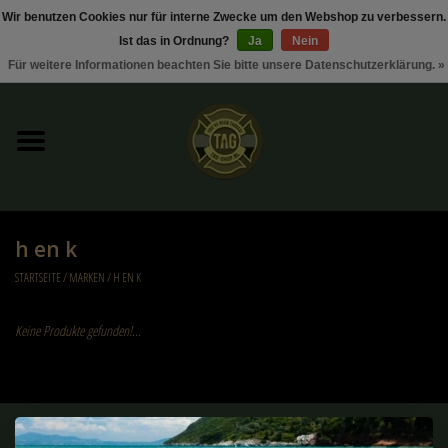
Wir benutzen Cookies nur für interne Zwecke um den Webshop zu verbessern.
Ist das in Ordnung?
Ja
Nein
0 Artikel - €0,00
Für weitere Informationen beachten Sie bitte unsere Datenschutzerklärung. »
Startseite
Sonderangebote / Rabattaktionen
Kleding
h en k
Tactical gear
STARTSEITE
/
MARKEN
/
H EN K
Munition
Keine Produkte gefunden!...
Replica Parts
Diverse
Melden Sie sich für unseren Newsletter an: