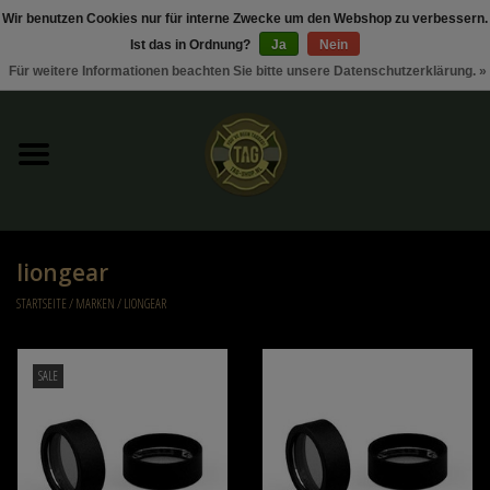
Wir benutzen Cookies nur für interne Zwecke um den Webshop zu verbessern.
Ist das in Ordnung?
Ja
Nein
0 Artikel - €0,00
Für weitere Informationen beachten Sie bitte unsere Datenschutzerklärung. »
Startseite
Sonderangebote / Rabattaktionen
Kleding
liongear
Tactical gear
STARTSEITE
/
MARKEN
/
LIONGEAR
Munition
SALE
Replica Parts
Diverse