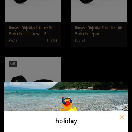
liongear Objektivschutzlinse für
liongear Objektive Schutzlinse für
Vortex Red Dot Crossfire 2
Vortex Red Sparc
€14,90
€22,50
€24,90
SALE
holiday
liongear Objectief Beschermlens
voor Crossfire II 3-9x40 V-Brite