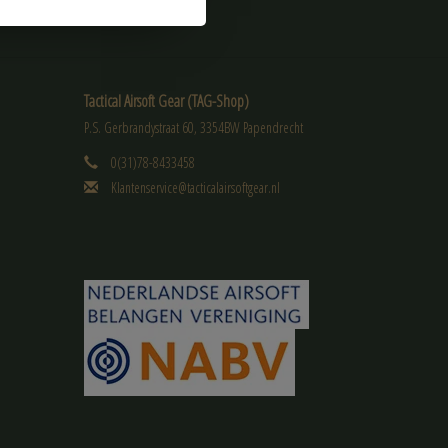
Tactical Airsoft Gear (TAG-Shop)
P.S. Gerbrandystraat 60, 3354BW Papendrecht
0(31)78-8433458
Klantenservice@tacticalairsoftgear.nl