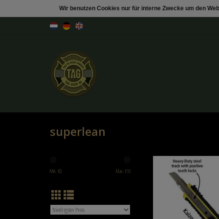
Wir benutzen Cookies nur für interne Zwecke um den Web
superlean
superlean KAIZEN 
Min: €
0
Max: €
10
ZUM WARENKORB HIN