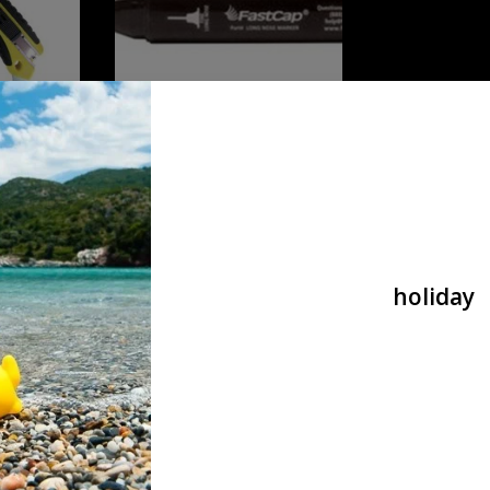
superlean LONG NOSE MARKER
€6,95
holiday