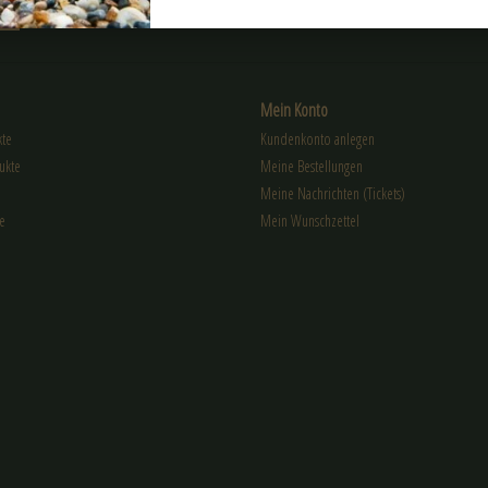
EN
Mein Konto
kte
Kundenkonto anlegen
ukte
Meine Bestellungen
Meine Nachrichten (Tickets)
e
Mein Wunschzettel