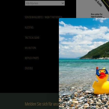
SONDERANGEBOTE / RABATTAKTIONEN
superlean KAIZEN KNIFE
KLEDING
€4,95
TACTICAL GEAR
MUNITION
REPLICA PARTS
DIVERSE
Melden Sie sich für unseren Newsletter an: