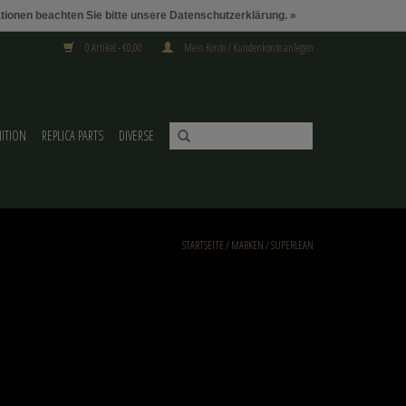
ationen beachten Sie bitte unsere Datenschutzerklärung. »
0 Artikel - €0,00
Mein Konto / Kundenkonto anlegen
ITION
REPLICA PARTS
DIVERSE
STARTSEITE
/
MARKEN
/
SUPERLEAN