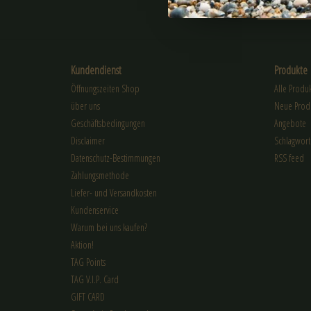
ABONNIER
Kundendienst
Produkte
Öffnungszeiten Shop
Alle Produ
über uns
Neue Prod
Geschäftsbedingungen
Angebote
Disclaimer
Schlagwort
Datenschutz-Bestimmungen
RSS feed
Zahlungsmethode
Liefer- und Versandkosten
Kundenservice
Warum bei uns kaufen?
Aktion!
TAG Points
TAG V.I.P. Card
GIFT CARD