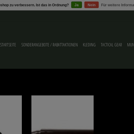
shop zu verbessern. Ist das in Ordnung?
Ja
Nein
Für weitere Inform
STARTSEITE
SONDERANGEBOTE / RABATTAKTIONEN
KLEDING
TACTICAL GEAR
MUN
KNIFE
superlean LONG NOSE MARKER
ZUFÜGEN
ZUM WARENKORB HINZUFÜGEN