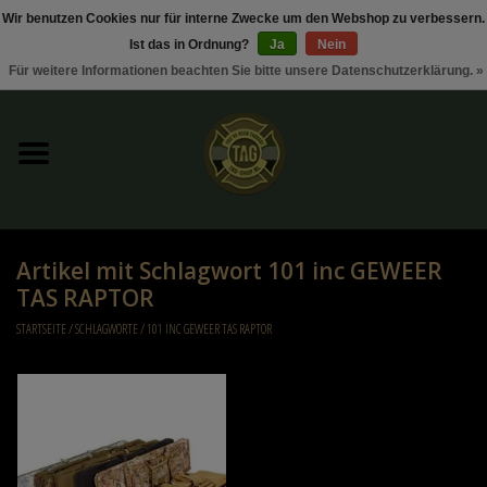
Wir benutzen Cookies nur für interne Zwecke um den Webshop zu verbessern.
Ist das in Ordnung?
Ja
Nein
0 Artikel - €0,00
Für weitere Informationen beachten Sie bitte unsere Datenschutzerklärung. »
Startseite
Sonderangebote / Rabattaktionen
Kleding
Artikel mit Schlagwort 101 inc GEWEER
Tactical gear
TAS RAPTOR
STARTSEITE
/
SCHLAGWORTE
/
101 INC GEWEER TAS RAPTOR
Munition
Replica Parts
Diverse