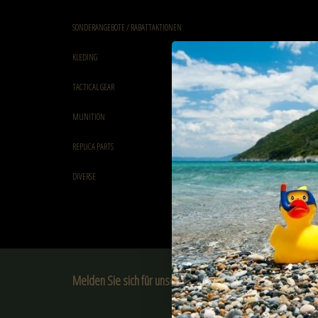
SONDERANGEBOTE / RABATTAKTIONEN
KLEDING
TACTICAL GEAR
MUNITION
REPLICA PARTS
DIVERSE
Melden Sie sich für unseren Newsletter an:
ABONNIER