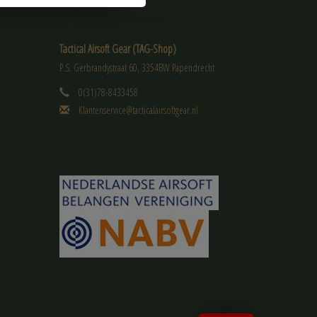
Tactical Airsoft Gear (TAG-Shop)
P.S. Gerbrandystraat 60, 3354BW Papendrecht
0(31)78-8433458
Klantenservice@tacticalairsoftgear.nl