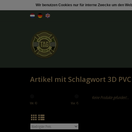
Wir benutzen Cookies nur für interne Zwecke um den Web
Artikel mit Schlagwort 3D PVC
Keine Produkte gefunden!...
Min: €
0
Max: €
5