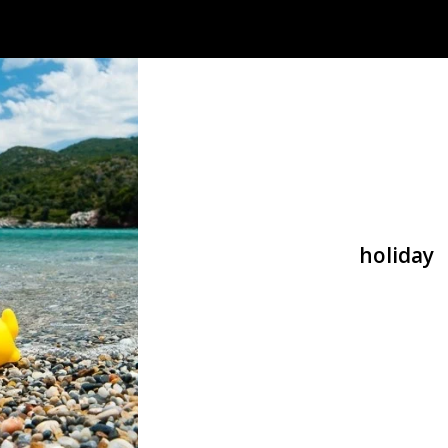
holiday
EN