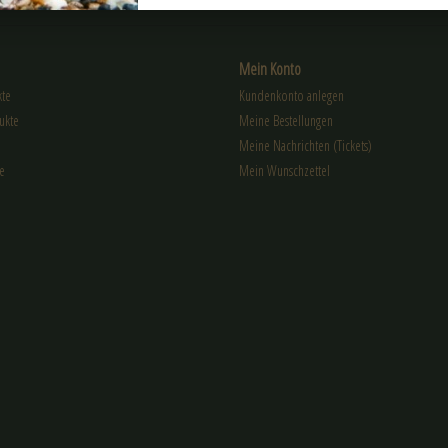
Mein Konto
kte
Kundenkonto anlegen
ukte
Meine Bestellungen
Meine Nachrichten (Tickets)
e
Mein Wunschzettel