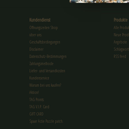
Kundendienst
Produkte
Öffnungszeiten Shop
Alle Produ
über uns
Neue Prod
Geschäftsbedingungen
Angebote
Disclaimer
Schlagwort
Datenschutz-Bestimmungen
RSS feed
Zahlungsmethode
Liefer- und Versandkosten
Kundenservice
Warum bei uns kaufen?
Aktion!
TAG Points
TAG V.I.P. Card
GIFT CARD
Spaar Actie Puzzle patch.