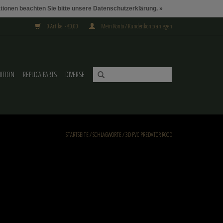
ationen beachten Sie bitte unsere Datenschutzerklärung. »
0 Artikel - €0,00
Mein Konto / Kundenkonto anlegen
ITION
REPLICA PARTS
DIVERSE
STARTSEITE
/
SCHLAGWORTE
/
3D PVC PREDATOR ROOD