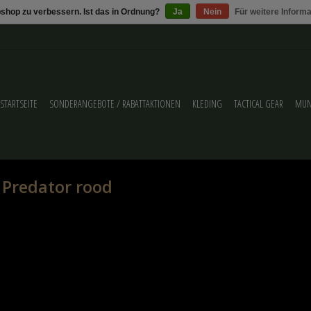
shop zu verbessern. Ist das in Ordnung?
Ja
Nein
Für weitere Inform
STARTSEITE
SONDERANGEBOTE / RABATTAKTIONEN
KLEDING
TACTICAL GEAR
MUN
 Predator rood