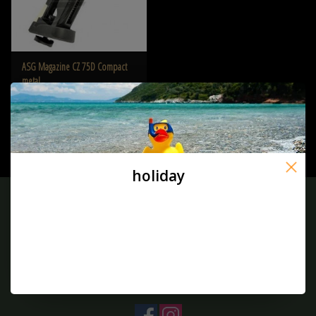
ASG Magazine CZ 75D Compact
metal
€24,50
holiday
Melden Sie sich für unseren Newsletter an:
ABONNIEREN