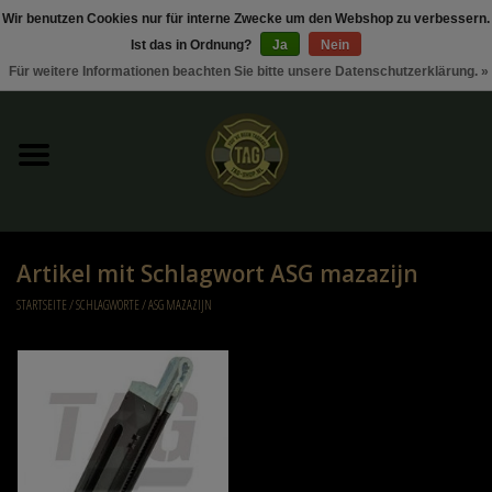
Wir benutzen Cookies nur für interne Zwecke um den Webshop zu verbessern.
Ist das in Ordnung?
Ja
Nein
0 Artikel - €0,00
Für weitere Informationen beachten Sie bitte unsere Datenschutzerklärung. »
Startseite
Sonderangebote / Rabattaktionen
Kleding
Artikel mit Schlagwort ASG mazazijn
Tactical gear
STARTSEITE
/
SCHLAGWORTE
/
ASG MAZAZIJN
Munition
Replica Parts
Diverse