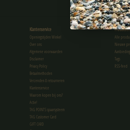
ABONNEER
Klantenservice
Producte
Openingstijden Winkel
Alle produ
Over ons
Nieuwe pr
Algemene voorwaarden
Aanbiedin
Disclaimer
Tags
Privacy Policy
RSS-feed
Betaalmethoden
Verzenden & retourneren
Klantenservice
Waarom kopen bij ons?
Actie!
TAG POINTS spaarsysteem
TAG Customer Card
GIFT CARD