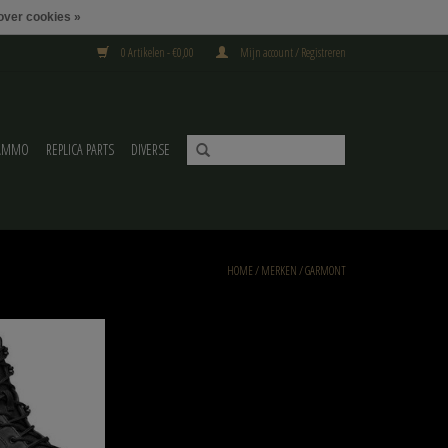
over cookies »
0 Artikelen - €0,00
Mijn account / Registreren
AMMO
REPLICA PARTS
DIVERSE
HOME
/
MERKEN
/
GARMONT
4 FG GTX Wide Black
N WINKELWAGEN