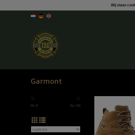
Wij slaan coo
Garmont
Garmont Garmont T4 GTX W
Min: €
0
Max: €
200
TOEVOEGEN AAN WINK