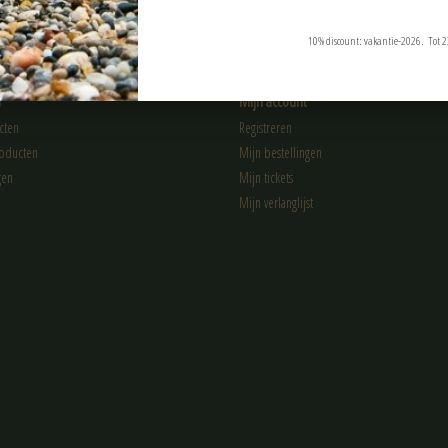
10% discount: vakantie-2026. Tot 2
n
Mijn account
cten
Registreren
oducten
Mijn bestellingen
gen
Mijn tickets
Mijn verlanglijst