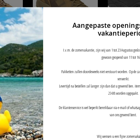
TOEVOEGEN AAN WINKELWAGEN
Aangepaste opening
vakantieperi
X Wide
Garmont T4 Tour GTX Coyote Brown
Garmont Garmont
Garmont
Black
€169,00
€175,00
I.v.m. de zomervakantie, zijn wij van 1 tot 23 Augustus geslo
gewoon geopend van 11 tot 16
Pakketten zullen doordeweeks niet verstuurt worden. Op de z
verwerkt.
Levertijd na bestellen zal langer zijn dan dat u gewend ben. it
23-08 worden opgepakt.
De klantenservice is wel beperkt bereikbaar via e-mail of whatsap
van ons gewend bent.
Wij wensen u een fijne zomervaka