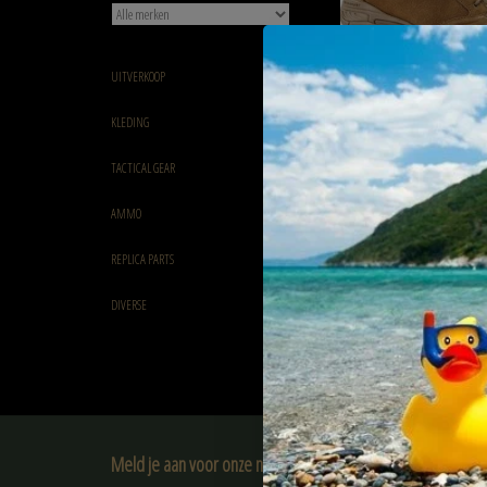
UITVERKOOP
Garmont Garmont T4 GT
KLEDING
Coyote
€169,00
TACTICAL GEAR
AMMO
REPLICA PARTS
DIVERSE
Meld je aan voor onze nieuwsbrief: