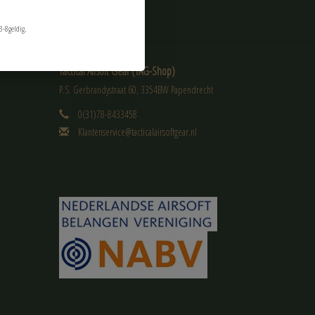
3-8geldig.
Tactical Airsoft Gear (TAG-Shop)
P.S. Gerbrandystraat 60, 3354BW Papendrecht
0(31)78-8433458
Klantenservice@tacticalairsoftgear.nl