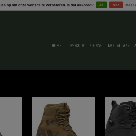
kies op om onze website te verbeteren. Is dat akkoord?
Ja
Nee
Meer 
HOME
UITVERKOOP
KLEDING
TACTICAL GEAR
ide Coyote
Garmont T4 Tour GTX Coyote Brown Garment T4
Garmont Garmont T
Tour GTX®
ELWAGEN
TOEVOEGEN AA
A LIGHTWEIGHT ON-OFF DUTY TACTICAL HIKER
FOR ACTIVE OPERATORS IN NEED OF SPEED AND
AGILE PERFORMANCE. IDEAL FOR QUINCK
MOVEMENTS ON THE TRAIL OR IN URBAN
ENVIRONMENTS.