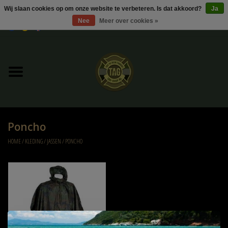
Wij slaan cookies op om onze website te verbeteren. Is dat akkoord?
Ja
Nee
Meer over cookies »
0 Artikelen - €0,00
Home
UItverkoop
Kleding
Poncho
Tactical gear
HOME
/
KLEDING
/
JASSEN
/
PONCHO
Ammo
Replica Parts
Diverse