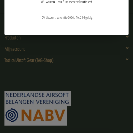
Wij wensen u een fijne zomervakantie toe!
10% discount: vakantie-2026. Tot 23-8geldig.
Klantenservice
Producten
Mijn account
Tactical Airsoft Gear (TAG-Shop)