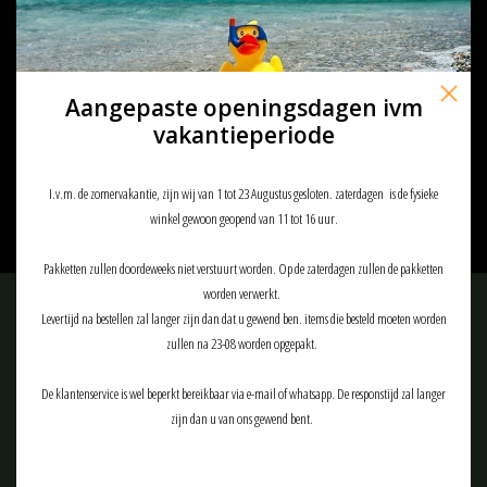
Aangepaste openingsdagen ivm
PONCHO ZWAAR WOODLAND
€40,95
vakantieperiode
I.v.m. de zomervakantie, zijn wij van 1 tot 23 Augustus gesloten. zaterdagen is de fysieke
winkel gewoon geopend van 11 tot 16 uur.
Pakketten zullen doordeweeks niet verstuurt worden. Op de zaterdagen zullen de pakketten
worden verwerkt.
Meld je aan voor onze nieuwsbrief:
Levertijd na bestellen zal langer zijn dan dat u gewend ben. items die besteld moeten worden
zullen na 23-08 worden opgepakt.
De klantenservice is wel beperkt bereikbaar via e-mail of whatsapp. De responstijd zal langer
zijn dan u van ons gewend bent.
ABONNEER