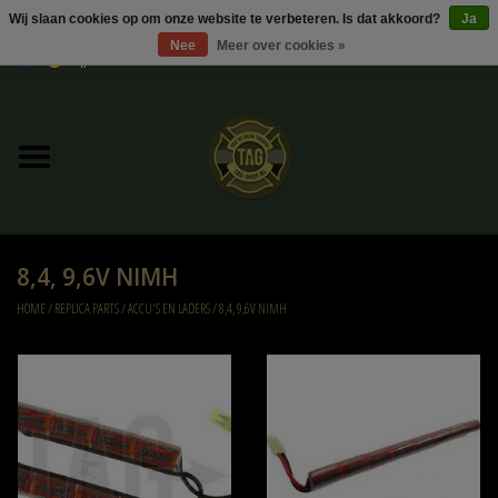
Wij slaan cookies op om onze website te verbeteren. Is dat akkoord?
Ja
Nee
Meer over cookies »
0 Artikelen - €0,00
Home
UItverkoop
Kleding
8,4, 9,6V NIMH
Tactical gear
HOME
/
REPLICA PARTS
/
ACCU'S EN LADERS
/
8,4, 9,6V NIMH
Ammo
Replica Parts
Diverse