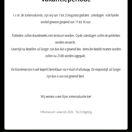
€22,90
€26,90
I.v.m. de zomervakantie, zijn wij van 1 tot 23 Augustus gesloten. zaterdagen is de fysieke
winkel gewoon geopend van 11 tot 16 uur.
Pakketten zullen doordeweeks niet verstuurt worden. Op de zaterdagen zullen de pakketten
worden verwerkt.
Levertijd na bestellen zal langer zijn dan dat u gewend ben. items die besteld moeten worden
zullen na 23-08 worden opgepakt.
De klantenservice is wel beperkt bereikbaar via e-mail of whatsapp. De responstijd zal langer
zijn dan u van ons gewend bent.
VB POWER 8.4V 1600mAh Mini
VB POWER 8.4V 1600mAh
Type
Universal Type
Wij wensen u een fijne zomervakantie toe!
€19,90
€21,90
10% discount: vakantie-2026. Tot 23-8geldig.