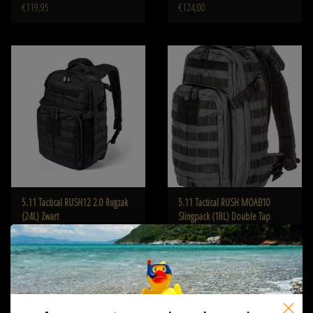
€119,95
€124,00
5.11 Tactical RUSH12 2.0 Rugzak
5.11 Tactical RUSH MOAB10
(24L) Zwart
Slingpack (18L) Double Tap
€129,00
€129,90