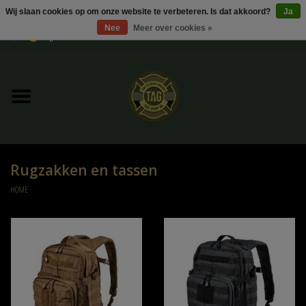
Wij slaan cookies op om onze website te verbeteren. Is dat akkoord?
Ja
Nee
Meer over cookies »
0 Artikelen - €0,00
Home
UItverkoop
Kleding
Rugzakken en tassen
Tactical gear
HOME
Ammo
Replica Parts
Diverse