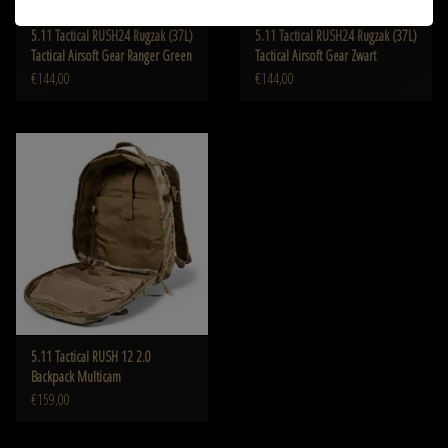
5.11 Tactical RUSH24 Rugzak (37L)
5.11 Tactical RUSH24 Rugzak (37L)
Tactical Airsoft Gear Ranger Green
Tactical Airsoft Gear Zwart
€144,00
€144,00
5.11 Tactical RUSH 12 2.0
Backpack Multicam
€159,00