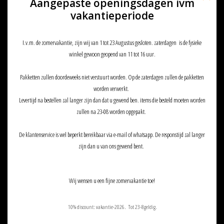
Aangepaste openingsdagen ivm
vakantieperiode
I.v.m. de zomervakantie, zijn wij van 1 tot 23 Augustus gesloten. zaterdagen is de fysieke
winkel gewoon geopend van 11 tot 16 uur.
Pakketten zullen doordeweeks niet verstuurt worden. Op de zaterdagen zullen de pakketten
5.11 Tactical RUSH24 Rugzak (37L)
5.11 Tactical RUSH24 Rugzak (37L)
worden verwerkt.
Tactical Airsoft Gear Double Tap
Tactical Airsoft Gear Flat Kangaroo
Levertijd na bestellen zal langer zijn dan dat u gewend ben. items die besteld moeten worden
€139,90
€139,90
zullen na 23-08 worden opgepakt.
De klantenservice is wel beperkt bereikbaar via e-mail of whatsapp. De responstijd zal langer
zijn dan u van ons gewend bent.
Wij wensen u een fijne zomervakantie toe!
10% discount: vakantie-2026. Tot 23-8geldig.