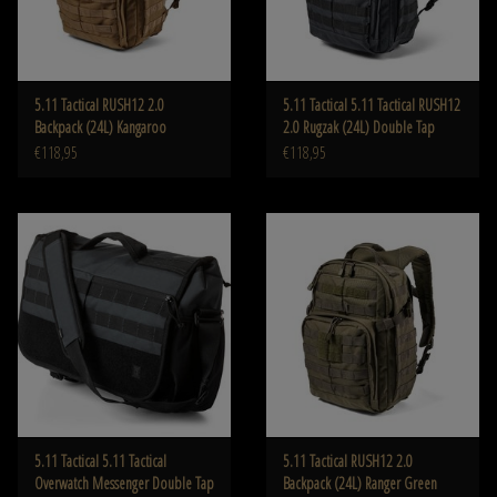
5.11 Tactical RUSH12 2.0
5.11 Tactical 5.11 Tactical RUSH12
Backpack (24L) Kangaroo
2.0 Rugzak (24L) Double Tap
€118,95
€118,95
5.11 Tactical 5.11 Tactical
5.11 Tactical RUSH12 2.0
Overwatch Messenger Double Tap
Backpack (24L) Ranger Green