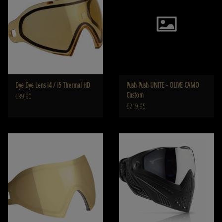
Dye Dye Lens i4 / i5 Thermal HD
Push Push UNITE - OLIVE CAMO
Custom
€39,90
€219,95