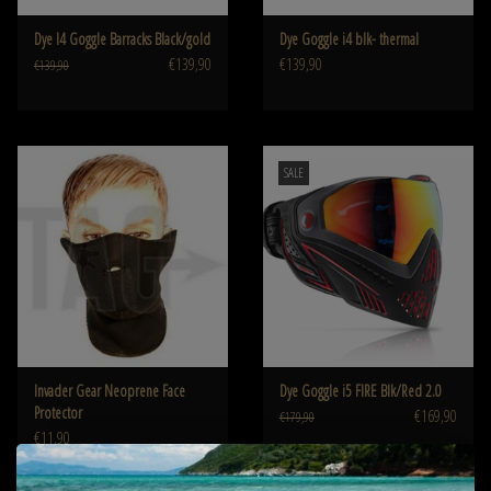
Dye I4 Goggle Barracks Black/gold
Dye Goggle i4 blk- thermal
€139,90
€139,90
€139,90
SALE
Invader Gear Neoprene Face
Dye Goggle i5 FIRE Blk/Red 2.0
Protector
€169,90
€179,90
€11,90