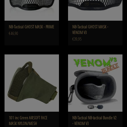
NB-Tactical GHOST MASK - PRIME
NB-Tactical GHOST MASK -
VENOM V3
€46,90
€39,95
101 inc Green AIRSOFT FACE
NB-Tactical NB-tactical Bundle V2
MASK NYLON/MESH
- VENOM V3