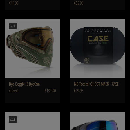
€14,95
€52,90
SALE
Dye Goggle i5 DyeCam
NB-Tactical GHOST MASK - CASE
€189,90
€19,95
€189,90
SALE