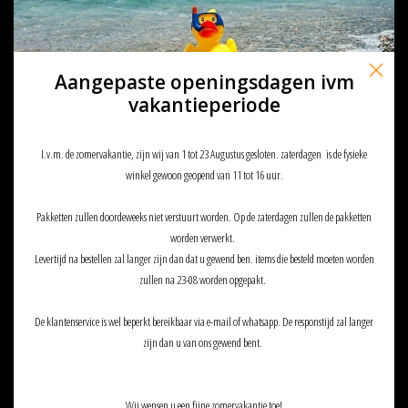
Aangepaste openingsdagen ivm
vakantieperiode
I.v.m. de zomervakantie, zijn wij van 1 tot 23 Augustus gesloten. zaterdagen is de fysieke
winkel gewoon geopend van 11 tot 16 uur.
Dye Dye I5 FOAM SET GRAY
Shadow Strategic MPS Balaclava
Pakketten zullen doordeweeks niet verstuurt worden. Op de zaterdagen zullen de pakketten
Coyote
€29,95
worden verwerkt.
€7,90
Levertijd na bestellen zal langer zijn dan dat u gewend ben. items die besteld moeten worden
zullen na 23-08 worden opgepakt.
SALE
De klantenservice is wel beperkt bereikbaar via e-mail of whatsapp. De responstijd zal langer
zijn dan u van ons gewend bent.
Wij wensen u een fijne zomervakantie toe!