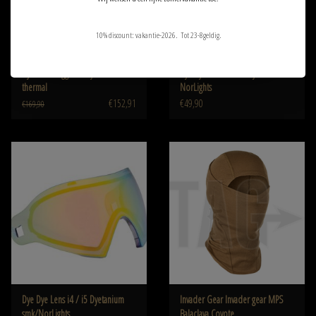
10% discount: vakantie-2026. Tot 23-8geldig.
Dye DYE Goggle i4 Dye Cam-
Dye Dye Lens i4 / i5 Dyetanium
thermal
NorLights
€152,91
€49,90
€169,90
Dye Dye Lens i4 / i5 Dyetanium
Invader Gear Invader gear MPS
smk/NorLights
Balaclava Coyote