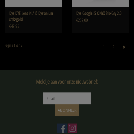
Dye DYE Lens i4 / i5 Dyetanium
Dye Goggle i5 ONYX Blk/Gry 2.0
smk/gold
€209,00
€49,95
Pagina 1 van 2
1
2
Meld je aan voor onze nieuwsbrief:
ABONNEER