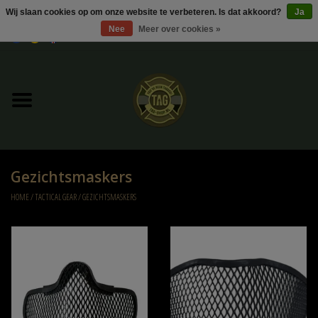
Wij slaan cookies op om onze website te verbeteren. Is dat akkoord?
Ja
Nee
Meer over cookies »
0 Artikelen - €0,00
Home
UItverkoop
Kleding
Gezichtsmaskers
Tactical gear
HOME
/
TACTICAL GEAR
/
GEZICHTSMASKERS
Ammo
Replica Parts
Diverse