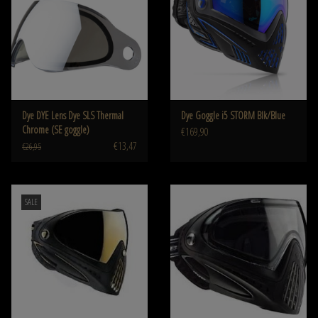
Dye DYE Lens Dye SLS Thermal
Dye Goggle i5 STORM Blk/Blue
Chrome (SE goggle)
€169,90
€13,47
€26,95
SALE