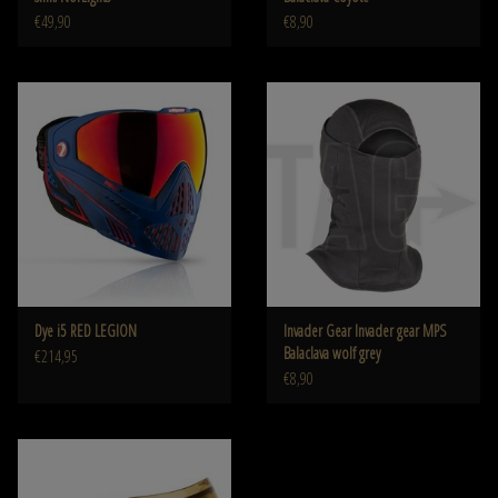
€49,90
€8,90
Dye i5 RED LEGION
Invader Gear Invader gear MPS
Balaclava wolf grey
€214,95
€8,90