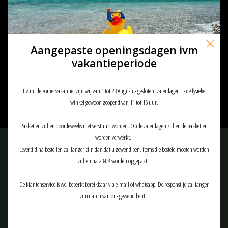
Aangepaste openingsdagen ivm
Highlander Highlander Tactical Kilt
HMTC size S
vakantieperiode
€69,90
I.v.m. de zomervakantie, zijn wij van 1 tot 23 Augustus gesloten. zaterdagen is de fysieke
winkel gewoon geopend van 11 tot 16 uur.
Pakketten zullen doordeweeks niet verstuurt worden. Op de zaterdagen zullen de pakketten
worden verwerkt.
Meld je aan voor onze nieuwsbrief:
Levertijd na bestellen zal langer zijn dan dat u gewend ben. items die besteld moeten worden
zullen na 23-08 worden opgepakt.
De klantenservice is wel beperkt bereikbaar via e-mail of whatsapp. De responstijd zal langer
zijn dan u van ons gewend bent.
ABONNEER