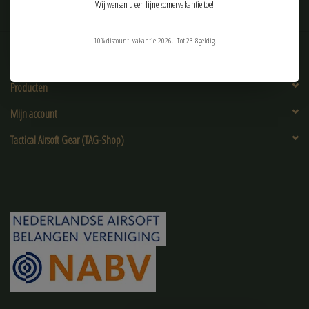
Wij wensen u een fijne zomervakantie toe!
10% discount: vakantie-2026. Tot 23-8geldig.
Klantenservice
Producten
Mijn account
Tactical Airsoft Gear (TAG-Shop)