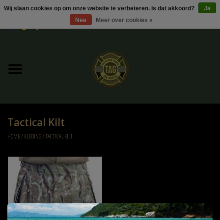
Wij slaan cookies op om onze website te verbeteren. Is dat akkoord?
Ja
Nee
Meer over cookies »
0 Artikelen - €0,00
Home
UItverkoop
Kleding
Tactical Kilt
Tactical gear
HOME
/
KLEDING
/
TACTICAL KILT
Ammo
Replica Parts
Diverse