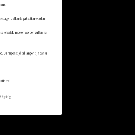
 uur.
aterdagen zullen de pakketten worden
ems die besteld moeten worden zullen na
p. De responstijd zal langer zijn dan u
ntie toe!
3-8geldig.