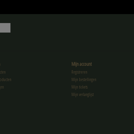
n
Mijn account
cten
Registreren
oducten
Mijn bestellingen
gen
Mijn tickets
Mijn verlanglijst