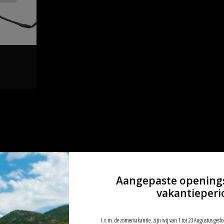
Aangepaste opening
vakantieperi
I.v.m. de zomervakantie, zijn wij van 1 tot 23 Augustus geslo