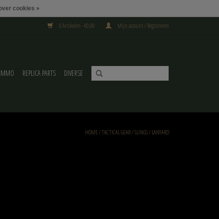
over cookies »
0 Artikelen - €0,00
Mijn account / Registreren
AMMO
REPLICA PARTS
DIVERSE
HOME
/
TACTICAL GEAR
/
SLINGS
/
LANYARD