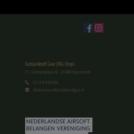
Tactical Airsoft Gear (TAG-Shop)
P.S. Gerbrandystraat 60, 3354BW Papendrecht
0(31)78-8433458
Klantenservice@tacticalairsoftgear.nl