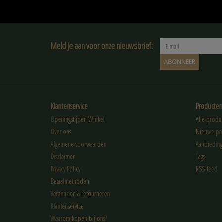
Meld je aan voor onze nieuwsbrief:
ABONNEER
Klantenservice
Producte
Openingstijden Winkel
Alle produ
Over ons
Nieuwe pr
Algemene voorwaarden
Aanbiedin
Disclaimer
Tags
Privacy Policy
RSS-feed
Betaalmethoden
Verzenden & retourneren
Klantenservice
Waarom kopen bij ons?