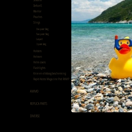
Defcon5
Warrior
Pouches
Slings
One point Sling
Two point Sling
Lanyard
3 point sling
Holsters
Helmen
Helm covers
Flashlights
Knie en elleboog bescherming
Rapid Access Magazine Pod RAMP
AMMO
REPLICA PARTS
DIVERSE