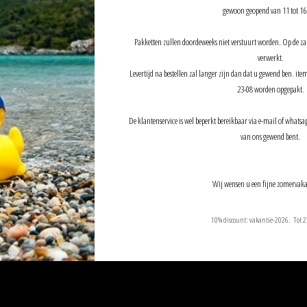
gewoon geopend van 11 tot 16
Pakketten zullen doordeweeks niet verstuurt worden. Op de z
verwerkt.
Levertijd na bestellen zal langer zijn dan dat u gewend ben. it
23-08 worden opgepakt.
De klantenservice is wel beperkt bereikbaar via e-mail of whatsap
van ons gewend bent.
Wij wensen u een fijne zomervaka
10% discount: vakantie-2026. Tot 2