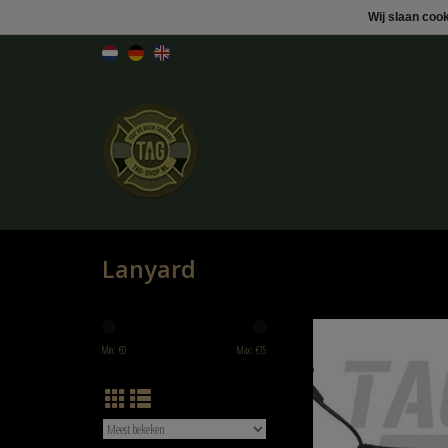
Wij slaan coo
Lanyard
Pirate arms Pistol Lany
Min: €
0
Max: €
15
TOEVOEGEN AAN WINK