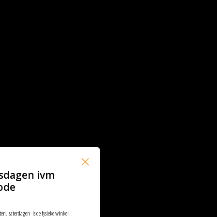
sdagen ivm
ode
ten. zaterdagen is de fysieke winkel