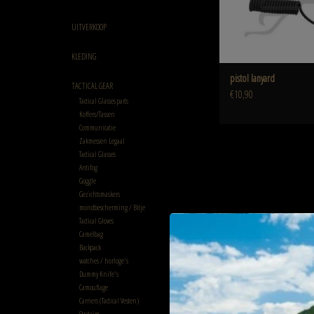
UITVERKOOP
KLEDING
pistol lanyard
TACTICAL GEAR
€10,90
Tactical Glasses parts
Koffers/Tassen
Communicatie
Zakmessen Legaal
Tactical Glasses
Antifog
Goggle
Gezichtsmaskers
mondbescherming / Bitje
Tactical Gloves
Camelbag
Backpack
watches / horloge's
Dummy Knife's
Camouflage
Carriers (Tactical Vesten)
Strataim