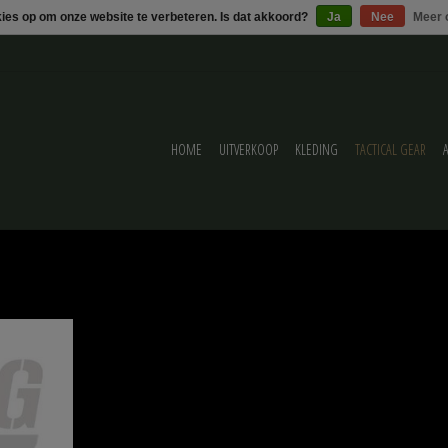
kies op om onze website te verbeteren. Is dat akkoord?
Ja
Nee
Meer 
HOME
UITVERKOOP
KLEDING
TACTICAL GEAR
ard Black
ELWAGEN