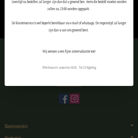
Levertijd na bestellen zal langer zijn dan dat u gewend ben. items die besteld moeten worden
€23,90
zullen na 23-08 worden opgepakt.
De klantenservice is wel beperkt bereikbaar via e-mail of whatsapp. De responstijd zal langer
zijn dan u van ons gewend bent.
Meld je aan voor onze nieuwsbrief:
Wij wensen u een fijne zomervakantie toe!
10% discount: vakantie-2026. Tot 23-8geldig.
ABONNEER
Klantenservice