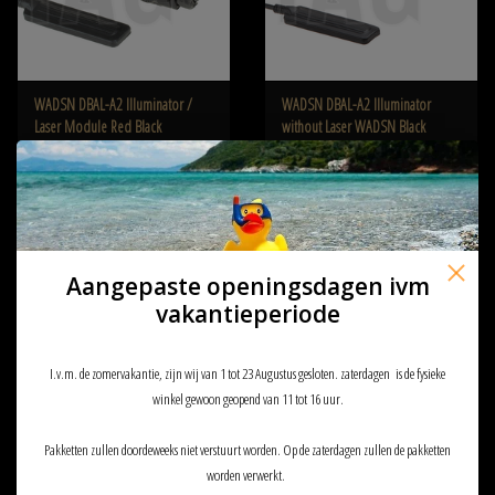
WADSN DBAL-A2 Illuminator /
WADSN DBAL-A2 Illuminator
Laser Module Red Black
without Laser WADSN Black
€71,90
€47,90
Aangepaste openingsdagen ivm
vakantieperiode
I.v.m. de zomervakantie, zijn wij van 1 tot 23 Augustus gesloten. zaterdagen is de fysieke
winkel gewoon geopend van 11 tot 16 uur.
Pakketten zullen doordeweeks niet verstuurt worden. Op de zaterdagen zullen de pakketten
WADSN DBAL-A2 Dummy Plastic
worden verwerkt.
Model Black