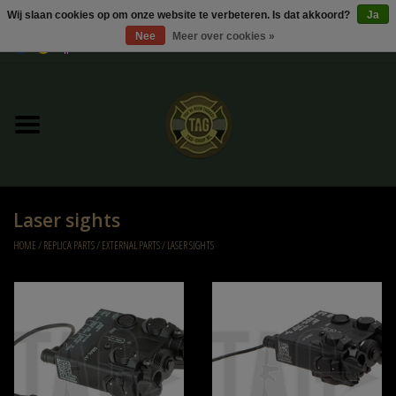
Wij slaan cookies op om onze website te verbeteren. Is dat akkoord?
Ja
Nee
Meer over cookies »
0 Artikelen - €0,00
Home
UItverkoop
Kleding
Laser sights
Tactical gear
HOME
/
REPLICA PARTS
/
EXTERNAL PARTS
/
LASER SIGHTS
Ammo
Replica Parts
Diverse