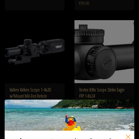
€99,90
SALE
Valken Valken Scope 1-4x20
Vortex Rifle Scope Strike Eagle
w/Mount Mil-Dot Reticle
FFP 1-8x24
€109,00
€739,00
€799,00