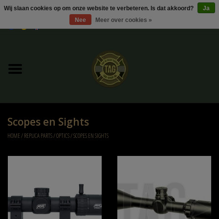
Wij slaan cookies op om onze website te verbeteren. Is dat akkoord?
Ja
Nee
Meer over cookies »
0 Artikelen - €0,00
Home
UItverkoop
Kleding
Scopes en Sights
Tactical gear
HOME
/
REPLICA PARTS
/
OPTICS
/
SCOPES EN SIGHTS
Ammo
Replica Parts
Diverse