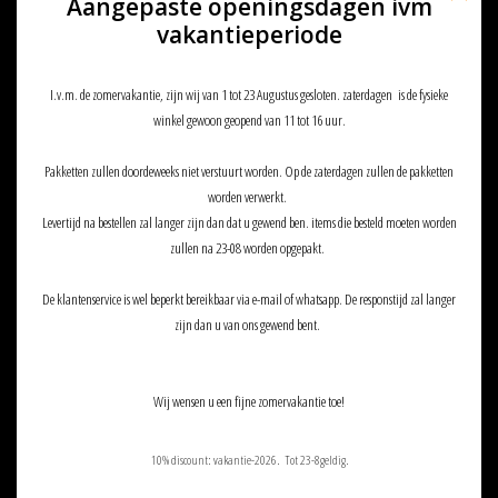
Aangepaste openingsdagen ivm
vakantieperiode
I.v.m. de zomervakantie, zijn wij van 1 tot 23 Augustus gesloten. zaterdagen is de fysieke
winkel gewoon geopend van 11 tot 16 uur.
Pakketten zullen doordeweeks niet verstuurt worden. Op de zaterdagen zullen de pakketten
Umarex Umarex 3-9x40 Sniper
SCOPE PROTECTOR VOOR SRS RED
worden verwerkt.
DOT JA-5049 ONLY FOR AIRSOFT!!
€76,90
Levertijd na bestellen zal langer zijn dan dat u gewend ben. items die besteld moeten worden
€19,95
zullen na 23-08 worden opgepakt.
De klantenservice is wel beperkt bereikbaar via e-mail of whatsapp. De responstijd zal langer
zijn dan u van ons gewend bent.
Wij wensen u een fijne zomervakantie toe!
10% discount: vakantie-2026. Tot 23-8geldig.