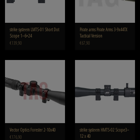
strike systeem LMTS-01 Short Dot
Pirate arms Pirate Arms 3-9x44TX
Scope 1–6×24
Tactical Version
€139,90
€67,90
Vector Optics Forester 2-10x40
strike systeem HMTS-02 Scope3–
12 x 40
€176,90