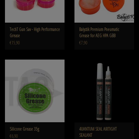
TechT Gun Sav - High Performance
Balystik Premium Pneumatic
Grease
Grease for AEG HPA GBB
€15,90
€7,90
Silicone Grease 35g
4UANTUM SEAL AIRTIGHT
SEALANT
€6,90