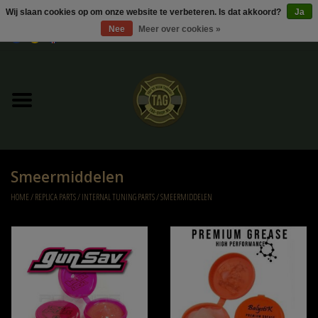
Wij slaan cookies op om onze website te verbeteren. Is dat akkoord?
Ja
Nee
Meer over cookies »
0 Artikelen - €0,00
Home
UItverkoop
Kleding
Smeermiddelen
Tactical gear
HOME
/
REPLICA PARTS
/
INTERNAL TUNING PARTS
/
SMEERMIDDELEN
Ammo
Replica Parts
Diverse