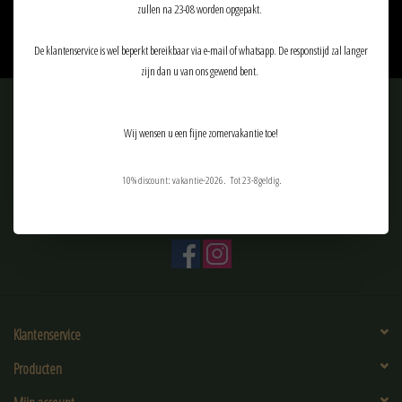
7
zullen na 23-08 worden opgepakt.
De klantenservice is wel beperkt bereikbaar via e-mail of whatsapp. De responstijd zal langer
zijn dan u van ons gewend bent.
Meld je aan voor onze nieuwsbrief:
Wij wensen u een fijne zomervakantie toe!
10% discount: vakantie-2026. Tot 23-8geldig.
ABONNEER
Klantenservice
Producten