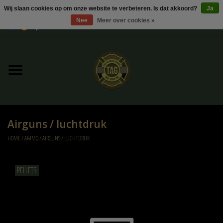
Wij slaan cookies op om onze website te verbeteren. Is dat akkoord?
Ja
Nee
Meer over cookies »
0 Artikelen - €0,00
Home
UItverkoop
Kleding
Airguns / luchtdruk
Tactical gear
HOME
/
AMMO
/
AIRGUNS / LUCHTDRUK
Ammo
PELLETS
Replica Parts
Diverse