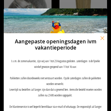
Dye ARMOTECH SUPRALIGHT
101 inc Molle pouch gas bottle
Aangepaste openingsdagen ivm
TANK 0,5 L 300bar 4500 psi
#L
vakantieperiode
€199,00
€8,90
I.v.m. de zomervakantie, zijn wij van 1 tot 23 Augustus gesloten. zaterdagen is de fysieke
winkel gewoon geopend van 11 tot 16 uur.
Pakketten zullen doordeweeks niet verstuurt worden. Op de zaterdagen zullen de pakketten
worden verwerkt.
Levertijd na bestellen zal langer zijn dan dat u gewend ben. items die besteld moeten worden
zullen na 23-08 worden opgepakt.
De klantenservice is wel beperkt bereikbaar via e-mail of whatsapp. De responstijd zal langer