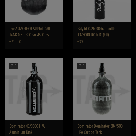
Dye ARMOTECH SUPRALIGHT
Balystik 0.2l/200bar bottle
TANK 0,8 L 300bar 4500 psi
13/3000 DOT/TC (EU)
€219,00
€39,90
SALE
SALE
Dominator 48/3000 HPA
Dominator Dominator 68/4500
Aluminium Tank
HPA Carbon Tank