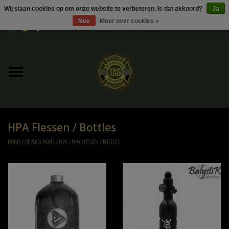
Wij slaan cookies op om onze website te verbeteren. Is dat akkoord?
Ja
Nee
Meer over cookies »
0 Artikelen - €0,00
Home
UItverkoop
Kleding
HPA Flessen / Bottles
Tactical gear
HOME
/
REPLICA PARTS
/
HPA
/
HPA FLESSEN / BOTTLES
Ammo
Replica Parts
Diverse