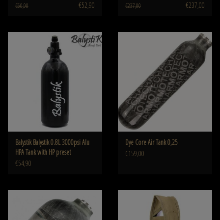
€52,90
€237,00
€60,90
€237,00
Balystik Balystik 0.8L 3000psi Alu
Dye Core Air Tank 0,25
HPA Tank with HP preset
€159,00
€54,90