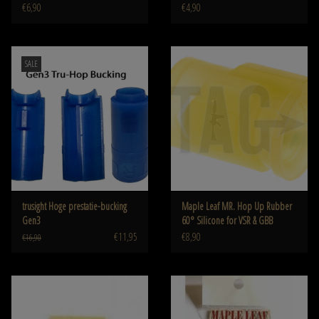
€6,90
€4,90
SALE
trusight Hoge prestatie-bucking
Maple Leaf MR. Hop Up Rubber
Gen3
60° Silicone for VSR & GBB
€11,95
€8,90
€16,90