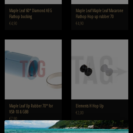
Maple Leaf 60° Diamond AEG
Maple Leaf Maple Leaf Macarone
Flathop bucking
Flathop Hop up rubber 70
€4,90
€4,90
Maple Leaf Up Rubber 70° for
Elements H Hop Up
VSR-10 & GBB
€2,00
€7,90