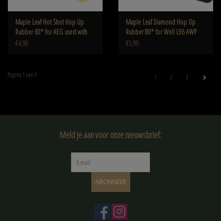
Maple Leaf Hot Shot Hop Up
Maple Leaf Diamond Hop Up
Rubber 60° for AEG used with
Rubber 80° for Well L96 AWP
GBB Inner Barrel
€4,90
€5,90
Pagina 1 van 3
1
2
3
Meld je aan voor onze nieuwsbrief:
ABONNEER