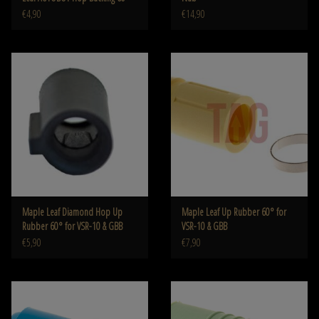
€4,90
€14,90
Maple Leaf Diamond Hop Up
Maple Leaf Up Rubber 60° for
Rubber 60° for VSR-10 & GBB
VSR-10 & GBB
€5,90
€7,90