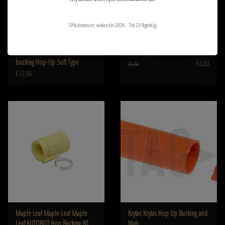
10% discount: vakantie-2026. Tot 23-8geldig.
Prometheus Air Seal purple
ICS Hop-up Rubber MC-16
bucking Hop-Up Soft Type
€4,80
€6,00
€13,90
Maple Leaf Maple Leaf Maple
Krytac Krytac Hop Up Bucking and
Leaf AUTOBOT Hop Bucking 60
Nub