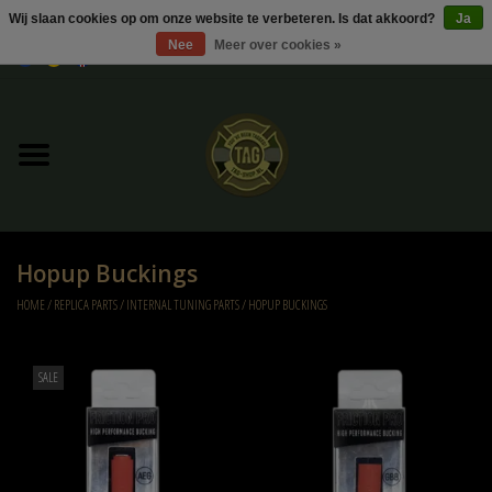
Wij slaan cookies op om onze website te verbeteren. Is dat akkoord?
Ja
Nee
Meer over cookies »
0 Artikelen - €0,00
Home
UItverkoop
Kleding
Hopup Buckings
Tactical gear
HOME
/
REPLICA PARTS
/
INTERNAL TUNING PARTS
/
HOPUP BUCKINGS
Ammo
SALE
Replica Parts
Diverse