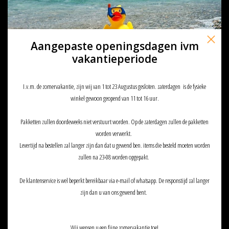
Aangepaste openingsdagen ivm
vakantieperiode
I.v.m. de zomervakantie, zijn wij van 1 tot 23 Augustus gesloten. zaterdagen is de fysieke
winkel gewoon geopend van 11 tot 16 uur.
Maple Leaf Super Macaron Hop
Maple Leaf Maple Leaf Maple
Pakketten zullen doordeweeks niet verstuurt worden. Op de zaterdagen zullen de pakketten
Up Rubber 60° for AEG
Leaf AUTOBOT Hop Bucking 70
worden verwerkt.
€6,90
€6,90
Levertijd na bestellen zal langer zijn dan dat u gewend ben. items die besteld moeten worden
zullen na 23-08 worden opgepakt.
SALE
De klantenservice is wel beperkt bereikbaar via e-mail of whatsapp. De responstijd zal langer
zijn dan u van ons gewend bent.
Wij wensen u een fijne zomervakantie toe!