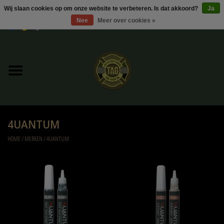
Wij slaan cookies op om onze website te verbeteren. Is dat akkoord?
Ja
Nee
Meer over cookies »
0 Artikelen - €0,00
Home
UItverkoop
Kleding
4UANTUM
Tactical gear
HOME
/
MERKEN
/
4UANTUM
Ammo
Replica Parts
Diverse