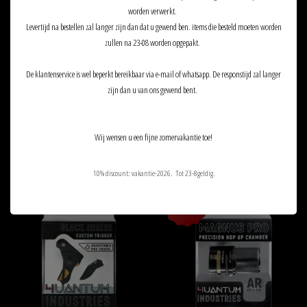
worden verwerkt.
Levertijd na bestellen zal langer zijn dan dat u gewend ben. items die besteld moeten worden
zullen na 23-08 worden opgepakt.
De klantenservice is wel beperkt bereikbaar via e-mail of whatsapp. De responstijd zal langer
zijn dan u van ons gewend bent.
4UANTUM 4UANTUM FRICTION
4UANTUM FOGG-OFF! ANTI-FOG
PRO-HIGH PERFORMANCE GBB
SPRAY
Wij wensen u een fijne zomervakantie toe!
BUCKING
€11,50
€11,90
10% discount: vakantie-2026. Tot 23-8geldig.