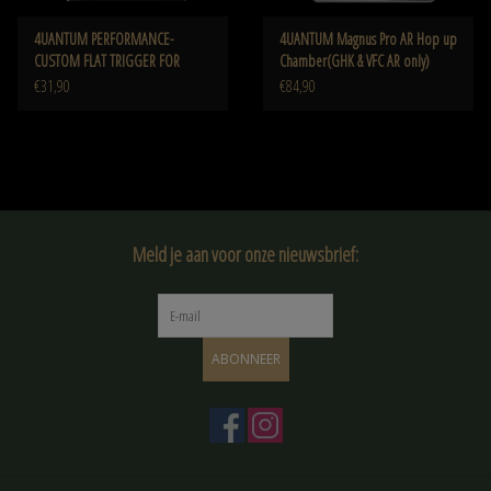
4UANTUM PERFORMANCE-
4UANTUM Magnus Pro AR Hop up
CUSTOM FLAT TRIGGER FOR
Chamber(GHK & VFC AR only)
GLOCK (GLOCK SERIES)
€31,90
€84,90
Meld je aan voor onze nieuwsbrief:
ABONNEER