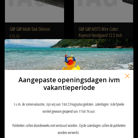
G&P G&P Multi-Task Silencer
G&P G&P MOTS Wire Cutter
Keymod Handguard 12.5 Inch
€28,90
€99,90
€129,90
Aangepaste openingsdagen ivm
vakantieperiode
I.v.m. de zomervakantie, zijn wij van 1 tot 23 Augustus gesloten. zaterdagen is de fysieke
winkel gewoon geopend van 11 tot 16 uur.
Pakketten zullen doordeweeks niet verstuurt worden. Op de zaterdagen zullen de pakketten
G&P G&P MOTS Keymod
G&P G&P MOTS Keymod
worden verwerkt.
Handguard 8 Inch
Handguard 12.5 Inch