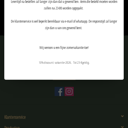
Levertijd na bestellen zal langer zijn dan dat u gewend ben. items die besteld moeten worden
€112,90
€126,90
zullen na 23-08 worden opgepakt.
De klantenservice is wel beperkt bereikbaar via e-mail of whatsapp. De responstijd zal langer
zijn dan u van ons gewend bent.
Meld je aan voor onze nieuwsbrief:
Wij wensen u een fijne zomervakantie toe!
10% discount: vakantie-2026. Tot 23-8geldig.
ABONNEER
Klantenservice