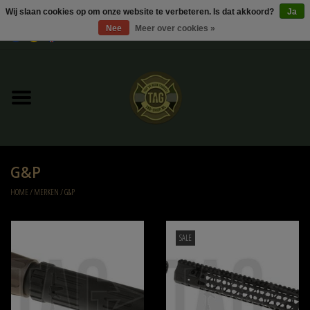
Wij slaan cookies op om onze website te verbeteren. Is dat akkoord?
Ja
Nee
Meer over cookies »
0 Artikelen - €0,00
Home
UItverkoop
Kleding
G&P
Tactical gear
HOME
/
MERKEN
/
G&P
Ammo
SALE
Replica Parts
Diverse