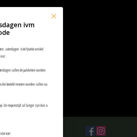
sdagen ivm
ode
ten. zaterdagen is de fysieke winkel
 uur.
aterdagen zullen de pakketten worden
ems die besteld moeten worden zullen na
p. De responstijd zal langer zijn dan u
ntie toe!