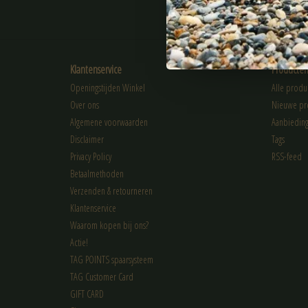
ABONNEER
Klantenservice
Producte
Openingstijden Winkel
Alle produ
Over ons
Nieuwe pr
Algemene voorwaarden
Aanbiedin
Disclaimer
Tags
Privacy Policy
RSS-feed
Betaalmethoden
Verzenden & retourneren
Klantenservice
Waarom kopen bij ons?
Actie!
TAG POINTS spaarsysteem
TAG Customer Card
GIFT CARD