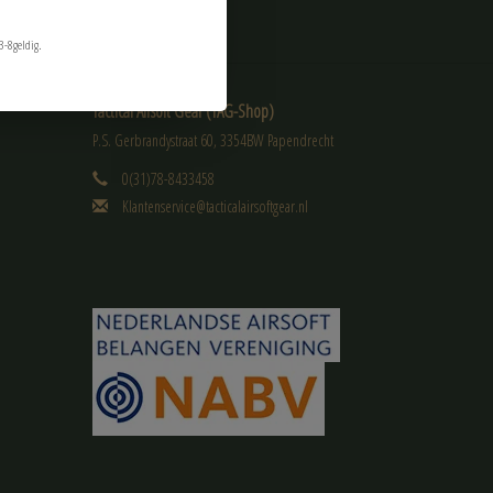
3-8geldig.
Tactical Airsoft Gear (TAG-Shop)
P.S. Gerbrandystraat 60, 3354BW Papendrecht
0(31)78-8433458
Klantenservice@tacticalairsoftgear.nl