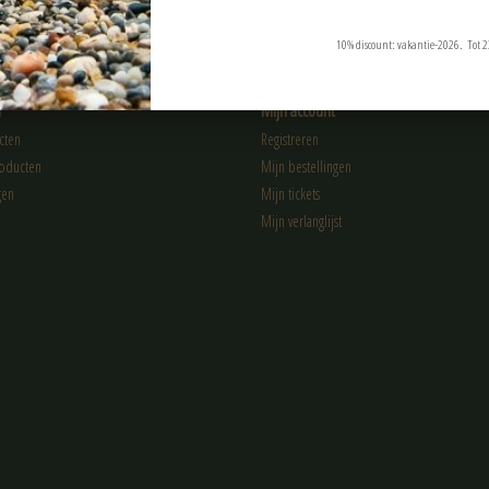
10% discount: vakantie-2026. Tot 2
n
Mijn account
cten
Registreren
oducten
Mijn bestellingen
gen
Mijn tickets
Mijn verlanglijst