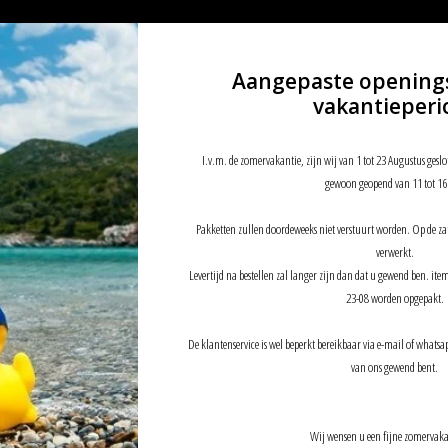
Aangepaste opening
vakantieperi
BU Rear
I.v.m. de zomervakantie, zijn wij van 1 tot 23 Augustus geslo
gewoon geopend van 11 tot 16
Pakketten zullen doordeweeks niet verstuurt worden. Op de z
verwerkt.
Levertijd na bestellen zal langer zijn dan dat u gewend ben. it
23-08 worden opgepakt.
De klantenservice is wel beperkt bereikbaar via e-mail of whatsap
van ons gewend bent.
Wij wensen u een fijne zomervaka