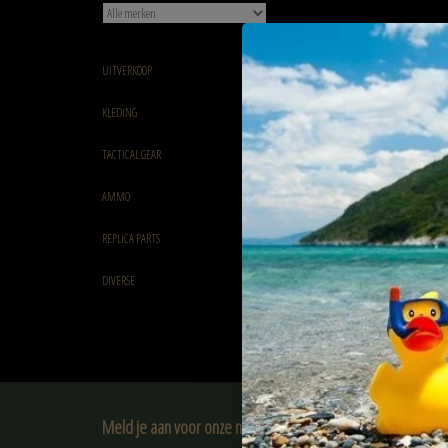
UITVERKOOP
Guns Modify GM CNC GB
KLEDING
Plate with logo
€7,50
TACTICAL GEAR
AMMO
REPLICA PARTS
DIVERSE
Meld je aan voor onze nieuwsbrief: