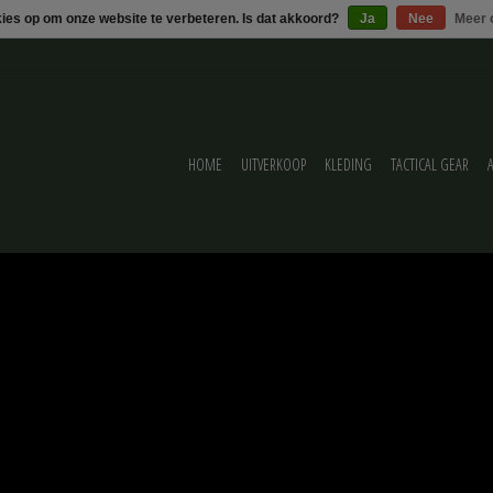
kies op om onze website te verbeteren. Is dat akkoord?
Ja
Nee
Meer 
HOME
UITVERKOOP
KLEDING
TACTICAL GEAR
with logo
ELWAGEN