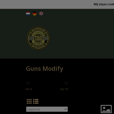
Wij slaan coo
Guns Modify
GM CNC GBBU Rear Plate 
umbrella logo
Min: €
0
Max: €
10
TOEVOEGEN AAN WINK