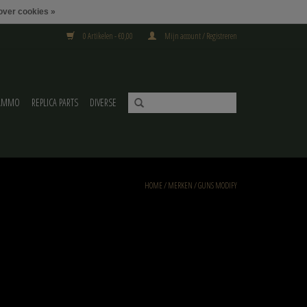
over cookies »
0 Artikelen - €0,00
Mijn account / Registreren
AMMO
REPLICA PARTS
DIVERSE
HOME
/
MERKEN
/
GUNS MODIFY