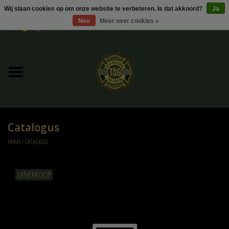
Wij slaan cookies op om onze website te verbeteren. Is dat akkoord?
Ja
Nee
Meer over cookies »
0 Artikelen - €0,00
Home
UItverkoop
Kleding
Catalogus
Tactical gear
HOME
/
CATALOGUS
Ammo
UITVERKOOP
Replica Parts
Diverse