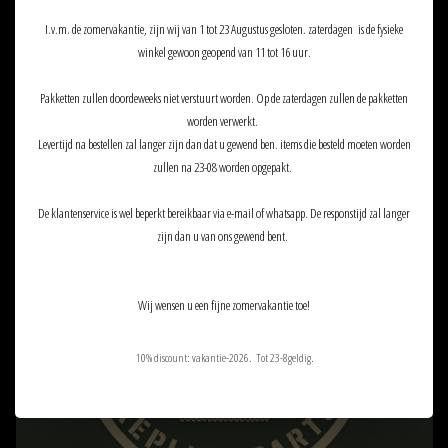
I.v.m. de zomervakantie, zijn wij van 1 tot 23 Augustus gesloten. zaterdagen is de fysieke
winkel gewoon geopend van 11 tot 16 uur.
Pakketten zullen doordeweeks niet verstuurt worden. Op de zaterdagen zullen de pakketten
worden verwerkt.
Levertijd na bestellen zal langer zijn dan dat u gewend ben. items die besteld moeten worden
112
zullen na 23-08 worden opgepakt.
REPLICA PARTS
De klantenservice is wel beperkt bereikbaar via e-mail of whatsapp. De responstijd zal langer
zijn dan u van ons gewend bent.
Wij wensen u een fijne zomervakantie toe!
10% discount: vakantie-2026. Tot 23-8geldig.