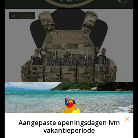
287
TACTICAL GEAR
968
AMMO
Aangepaste openingsdagen ivm
vakantieperiode