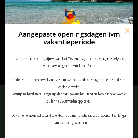
Aangepaste openingsdagen ivm
101 inc SCOPE PROTECTOR VOOR
vakantieperiode
4X32 JA-5327
€23,10
I.v.m. de zomervakantie, zijn wij van 1 tot 23 Augustus gesloten. zaterdagen is de fysieke
winkel gewoon geopend van 11 tot 16 uur.
Pakketten zullen doordeweeks niet verstuurt worden. Op de zaterdagen zullen de pakketten
worden verwerkt.
Levertijd na bestellen zal langer zijn dan dat u gewend ben. items die besteld moeten worden
Meld je aan voor onze nieuwsbrief:
zullen na 23-08 worden opgepakt.
De klantenservice is wel beperkt bereikbaar via e-mail of whatsapp. De responstijd zal langer
zijn dan u van ons gewend bent.
ABONNEER