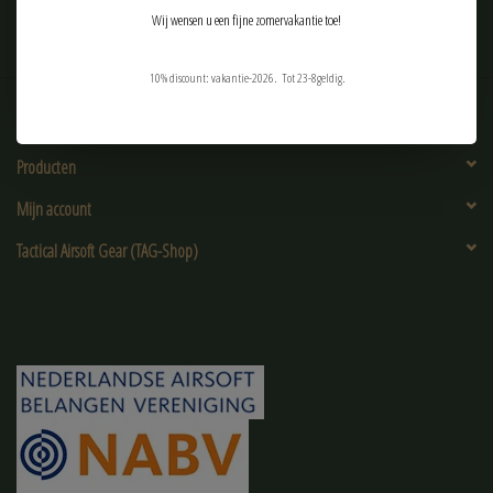
Wij wensen u een fijne zomervakantie toe!
10% discount: vakantie-2026. Tot 23-8geldig.
Klantenservice
Producten
Mijn account
Tactical Airsoft Gear (TAG-Shop)