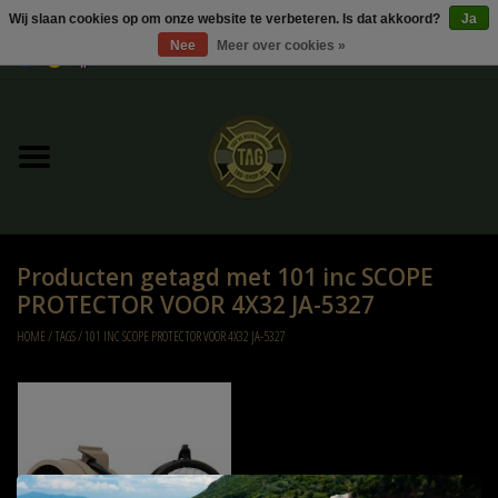
Wij slaan cookies op om onze website te verbeteren. Is dat akkoord?
Ja
Nee
Meer over cookies »
0 Artikelen - €0,00
Home
UItverkoop
Kleding
Producten getagd met 101 inc SCOPE
Tactical gear
PROTECTOR VOOR 4X32 JA-5327
HOME
/
TAGS
/
101 INC SCOPE PROTECTOR VOOR 4X32 JA-5327
Ammo
Replica Parts
Diverse