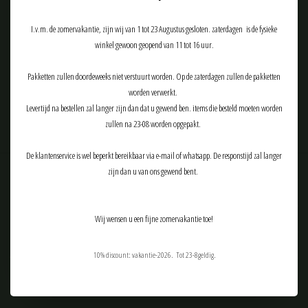
Meld je aan voor onze nieuwsbrief:
I.v.m. de zomervakantie, zijn wij van 1 tot 23 Augustus gesloten. zaterdagen is de fysieke
winkel gewoon geopend van 11 tot 16 uur.
Pakketten zullen doordeweeks niet verstuurt worden. Op de zaterdagen zullen de pakketten
ABONNEER
worden verwerkt.
Levertijd na bestellen zal langer zijn dan dat u gewend ben. items die besteld moeten worden
zullen na 23-08 worden opgepakt.
De klantenservice is wel beperkt bereikbaar via e-mail of whatsapp. De responstijd zal langer
zijn dan u van ons gewend bent.
Klantenservice
Producten
Wij wensen u een fijne zomervakantie toe!
Mijn account
10% discount: vakantie-2026. Tot 23-8geldig.
Tactical Airsoft Gear (TAG-Shop)