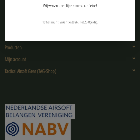
Wij wensen u een fijne zomervakantie toe!
10% discount: vakantie-2026. Tot 23-8geldig.
Klantenservice
Producten
Mijn account
Tactical Airsoft Gear (TAG-Shop)