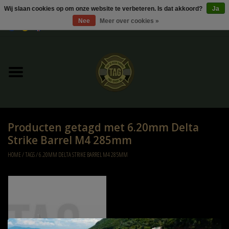
Wij slaan cookies op om onze website te verbeteren. Is dat akkoord?
Ja
Nee
Meer over cookies »
0 Artikelen - €0,00
Home
UItverkoop
Kleding
Producten getagd met 6.20mm Delta
Tactical gear
Strike Barrel M4 285mm
HOME
/
TAGS
/
6.20MM DELTA STRIKE BARREL M4 285MM
Ammo
Replica Parts
Diverse