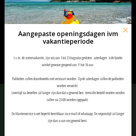
Aangepaste openingsdagen ivm
Prometheus 6.20mm Delta Strike
vakantieperiode
Barrel M4 285mm
€47,50
I.v.m. de zomervakantie, zijn wij van 1 tot 23 Augustus gesloten. zaterdagen is de fysieke
winkel gewoon geopend van 11 tot 16 uur.
Pakketten zullen doordeweeks niet verstuurt worden. Op de zaterdagen zullen de pakketten
worden verwerkt.
Levertijd na bestellen zal langer zijn dan dat u gewend ben. items die besteld moeten worden
Meld je aan voor onze nieuwsbrief:
zullen na 23-08 worden opgepakt.
De klantenservice is wel beperkt bereikbaar via e-mail of whatsapp. De responstijd zal langer
zijn dan u van ons gewend bent.
ABONNEER