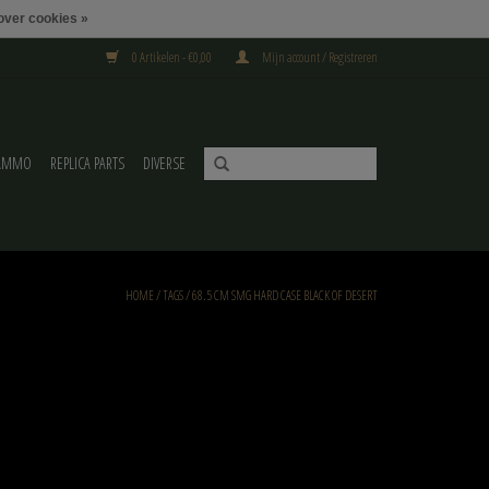
over cookies »
0 Artikelen - €0,00
Mijn account / Registreren
AMMO
REPLICA PARTS
DIVERSE
HOME
/
TAGS
/
68.5 CM SMG HARD CASE BLACK OF DESERT