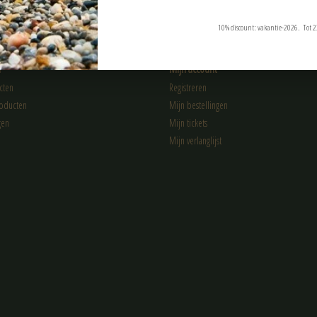
10% discount: vakantie-2026. Tot 2
n
Mijn account
cten
Registreren
oducten
Mijn bestellingen
gen
Mijn tickets
Mijn verlanglijst