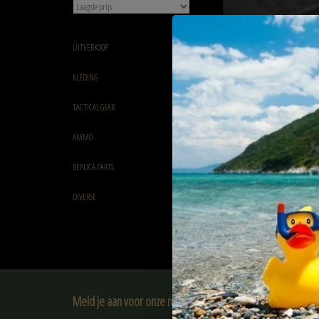
UITVERKOOP
KLEDING
68.5 cm SMG Hard Case B
TACTICAL GEAR
Desert
€76,90
AMMO
REPLICA PARTS
DIVERSE
Meld je aan voor onze nieuwsbrief: