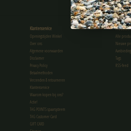
ABONNEER
Klantenservice
Producte
Openingstijden Winkel
Alle produ
Over ons
Nieuwe pr
Algemene voorwaarden
Aanbiedin
Disclaimer
Tags
Privacy Policy
RSS-feed
Betaalmethoden
Verzenden & retourneren
Klantenservice
Waarom kopen bij ons?
Actie!
TAG POINTS spaarsysteem
TAG Customer Card
GIFT CARD