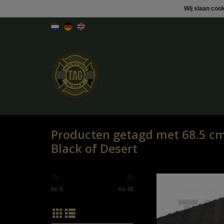
Wij slaan coo
Producten getagd met 68.5 c
Black of Desert
68.5 cm SMG Hard Case Blac
Min: €
0
Max: €
80
TOEVOEGEN AAN WINK