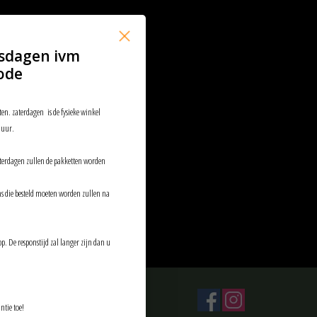
sdagen ivm
ode
ten. zaterdagen is de fysieke winkel
 uur.
aterdagen zullen de pakketten worden
ems die besteld moeten worden zullen na
p. De responstijd zal langer zijn dan u
ntie toe!