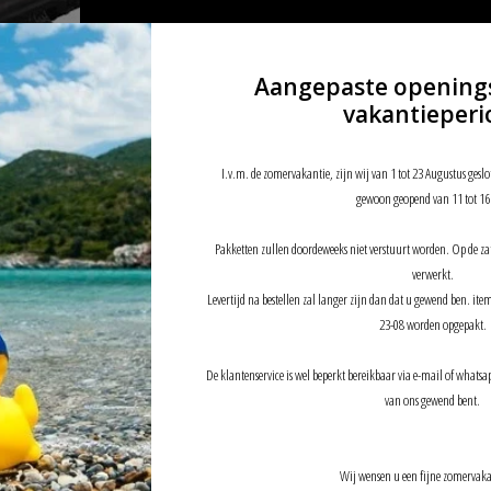
Aangepaste opening
vakantieperi
lack of
I.v.m. de zomervakantie, zijn wij van 1 tot 23 Augustus geslo
gewoon geopend van 11 tot 16
Pakketten zullen doordeweeks niet verstuurt worden. Op de z
verwerkt.
Levertijd na bestellen zal langer zijn dan dat u gewend ben. it
23-08 worden opgepakt.
De klantenservice is wel beperkt bereikbaar via e-mail of whatsap
van ons gewend bent.
Wij wensen u een fijne zomervaka