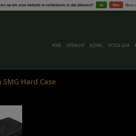
kies op om onze website te verbeteren. Is dat akkoord?
Ja
Nee
Meer 
HOME
UITVERKOOP
KLEDING
TACTICAL GEAR
m SMG Hard Case
k of Desert
ELWAGEN