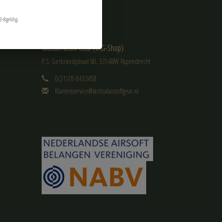
3-8geldig.
Tactical Airsoft Gear (TAG-Shop)
P.S. Gerbrandystraat 60, 3354BW Papendrecht
0(31)78-8433458
Klantenservice@tacticalairsoftgear.nl