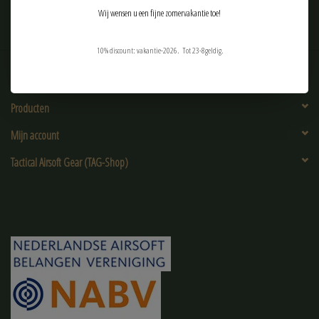
Wij wensen u een fijne zomervakantie toe!
10% discount: vakantie-2026. Tot 23-8geldig.
Klantenservice
Producten
Mijn account
Tactical Airsoft Gear (TAG-Shop)