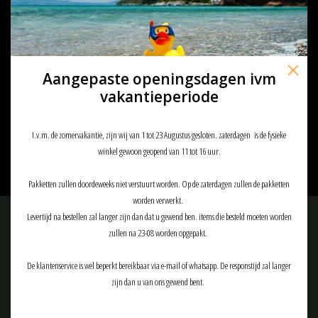
Aangepaste openingsdagen ivm
BABY ROMPER Zonder MOUW
vakantieperiode
€5,50
I.v.m. de zomervakantie, zijn wij van 1 tot 23 Augustus gesloten. zaterdagen is de fysieke
winkel gewoon geopend van 11 tot 16 uur.
Pakketten zullen doordeweeks niet verstuurt worden. Op de zaterdagen zullen de pakketten
worden verwerkt.
Levertijd na bestellen zal langer zijn dan dat u gewend ben. items die besteld moeten worden
Meld je aan voor onze nieuwsbrief:
zullen na 23-08 worden opgepakt.
De klantenservice is wel beperkt bereikbaar via e-mail of whatsapp. De responstijd zal langer
zijn dan u van ons gewend bent.
ABONNEER