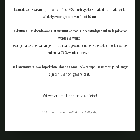
I.v.m. de zomervakantie, zijn wij van 1 tot 23 Augustus gesloten. zaterdagen is de fysieke
winkel gewoon geopend van 11 tot 16 uur.
ABONNEER
Pakketten zullen doordeweeks niet verstuurt worden. Op de zaterdagen zullen de pakketten
worden verwerkt.
Levertijd na bestellen zal langer zijn dan dat u gewend ben. items die besteld moeten worden
zullen na 23-08 worden opgepakt.
De klantenservice is wel beperkt bereikbaar via e-mail of whatsapp. De responstijd zal langer
zijn dan u van ons gewend bent.
Klantenservice
Producten
Wij wensen u een fijne zomervakantie toe!
Mijn account
Tactical Airsoft Gear (TAG-Shop)
10% discount: vakantie-2026. Tot 23-8geldig.