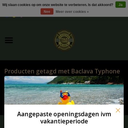
Wij slaan cookies op om onze website te verbeteren. Is dat akkoord?
Ja
Nee
Meer over cookies »
0 Artikelen - €0,00
Home
UItverkoop
Kleding
Producten getagd met Baclava Typhone
Tactical gear
HOME
/
TAGS
/
BACLAVA TYPHONE
Ammo
Geen producten gevonden!...
Replica Parts
Aangepaste openingsdagen ivm
vakantieperiode
Diverse
Meld je aan voor onze nieuwsbrief: