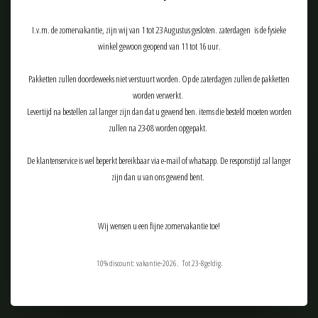
Meld je aan voor onze nieuwsbrief:
I.v.m. de zomervakantie, zijn wij van 1 tot 23 Augustus gesloten. zaterdagen is de fysieke
winkel gewoon geopend van 11 tot 16 uur.
Pakketten zullen doordeweeks niet verstuurt worden. Op de zaterdagen zullen de pakketten
ABONNEER
worden verwerkt.
Levertijd na bestellen zal langer zijn dan dat u gewend ben. items die besteld moeten worden
zullen na 23-08 worden opgepakt.
De klantenservice is wel beperkt bereikbaar via e-mail of whatsapp. De responstijd zal langer
zijn dan u van ons gewend bent.
Klantenservice
Producten
Wij wensen u een fijne zomervakantie toe!
Mijn account
10% discount: vakantie-2026. Tot 23-8geldig.
Tactical Airsoft Gear (TAG-Shop)