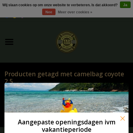
Wij slaan cookies op om onze website te verbeteren. Is dat akkoord?
Ja
Nee
Meer over cookies »
0 Artikelen - €0,00
Home
UItverkoop
Kleding
Producten getagd met camelbag coyote
Tactical gear
2.5
HOME
/
TAGS
/
CAMELBAG COYOTE 2.5
Ammo
Geen producten gevonden!...
Replica Parts
Aangepaste openingsdagen ivm
vakantieperiode
Diverse