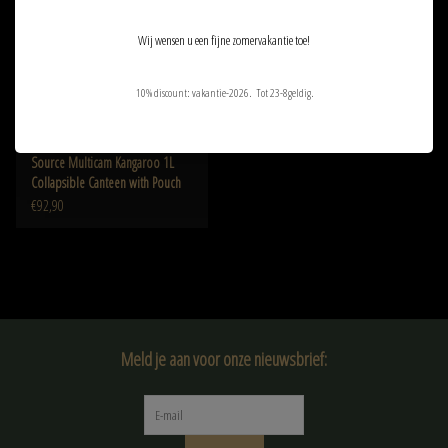
Wij wensen u een fijne zomervakantie toe!
10% discount: vakantie-2026. Tot 23-8geldig.
Source Multicam Kangaroo 1L
Collapsible Canteen with Pouch
€92,90
Meld je aan voor onze nieuwsbrief: