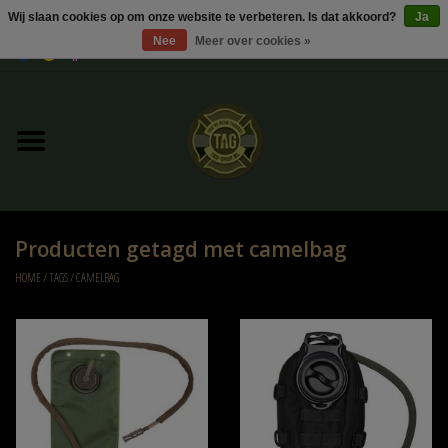
Wij slaan cookies op om onze website te verbeteren. Is dat akkoord?
Ja
Nee
Meer over cookies »
0 Artikelen - €0,00
Home
UItverkoop
Kleding
Producten getagd met camelbag
Tactical gear
HOME
/
TAGS
/
CAMELBAG
Ammo
Replica Parts
Diverse