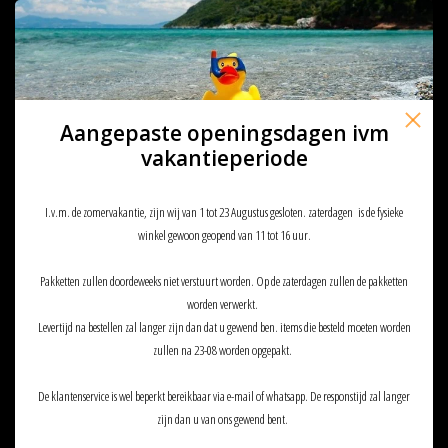
€34,95
€39,90
Aangepaste openingsdagen ivm
vakantieperiode
I.v.m. de zomervakantie, zijn wij van 1 tot 23 Augustus gesloten. zaterdagen is de fysieke
winkel gewoon geopend van 11 tot 16 uur.
Pakketten zullen doordeweeks niet verstuurt worden. Op de zaterdagen zullen de pakketten
Source WXP 2L Storm Valve
Source WXP 3L Storm Valve
worden verwerkt.
Hydration System
Hydration System
Levertijd na bestellen zal langer zijn dan dat u gewend ben. items die besteld moeten worden
€39,90
€43,90
zullen na 23-08 worden opgepakt.
De klantenservice is wel beperkt bereikbaar via e-mail of whatsapp. De responstijd zal langer
zijn dan u van ons gewend bent.