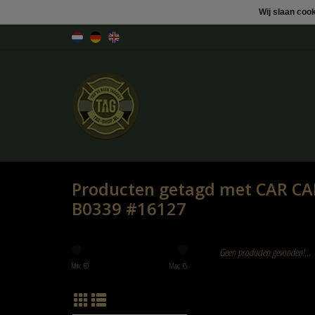
Wij slaan coo
Producten getagd met CAR C
B0339 #16127
Geen producten gevonden!...
Min: €
0
Max: €
5