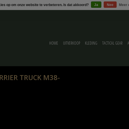
kies op om onze website te verbeteren. Is dat akkoord?
Ja
Nee
Meer 
HOME
UITVERKOOP
KLEDING
TACTICAL GEAR
ARRIER TRUCK M38-