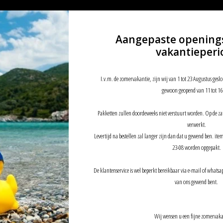
Aangepaste opening
vakantieperi
I.v.m. de zomervakantie, zijn wij van 1 tot 23 Augustus geslo
gewoon geopend van 11 tot 16
Pakketten zullen doordeweeks niet verstuurt worden. Op de z
verwerkt.
Levertijd na bestellen zal langer zijn dan dat u gewend ben. it
23-08 worden opgepakt.
De klantenservice is wel beperkt bereikbaar via e-mail of whatsap
van ons gewend bent.
Wij wensen u een fijne zomervaka