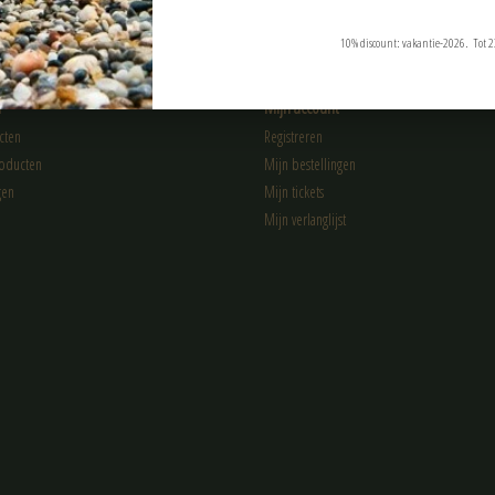
10% discount: vakantie-2026. Tot 2
n
Mijn account
cten
Registreren
oducten
Mijn bestellingen
gen
Mijn tickets
Mijn verlanglijst