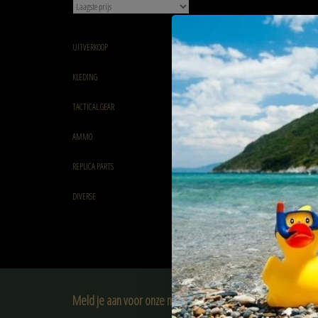
UITVERKOOP
KLEDING
TACTICAL GEAR
AMMO
REPLICA PARTS
DIVERSE
Meld je aan voor onze nieuwsbrief: