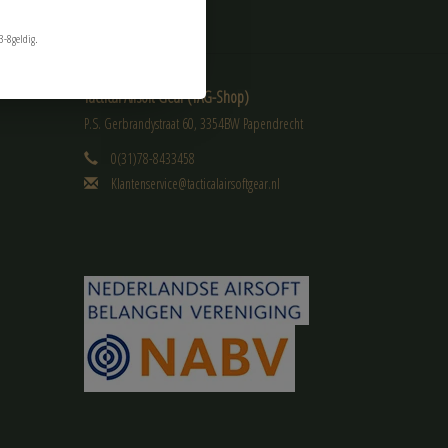
3-8geldig.
Tactical Airsoft Gear (TAG-Shop)
P.S. Gerbrandystraat 60, 3354BW Papendrecht
0(31)78-8433458
Klantenservice@tacticalairsoftgear.nl