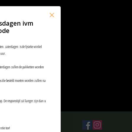
sdagen ivm
ode
ten. zaterdagen is de fysieke winkel
 uur.
aterdagen zullen de pakketten worden
ems die besteld moeten worden zullen na
p. De responstijd zal langer zijn dan u
ntie toe!