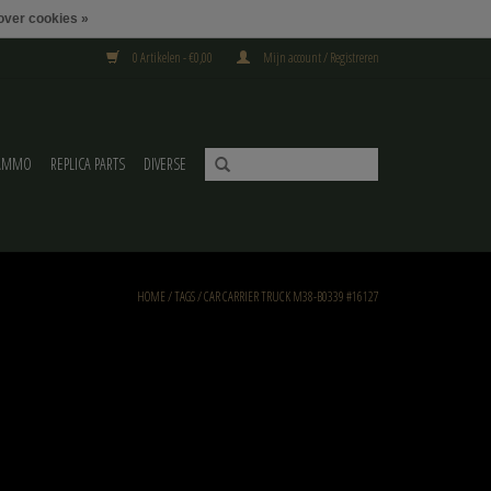
over cookies »
0 Artikelen - €0,00
Mijn account / Registreren
AMMO
REPLICA PARTS
DIVERSE
HOME
/
TAGS
/
CAR CARRIER TRUCK M38-B0339 #16127