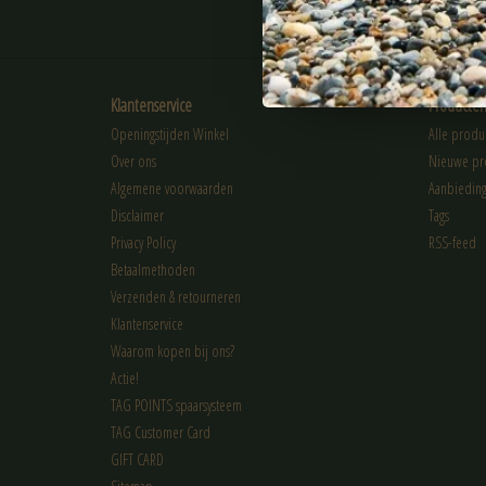
ABONNEER
Klantenservice
Producte
Openingstijden Winkel
Alle produ
Over ons
Nieuwe pr
Algemene voorwaarden
Aanbiedin
Disclaimer
Tags
Privacy Policy
RSS-feed
Betaalmethoden
Verzenden & retourneren
Klantenservice
Waarom kopen bij ons?
Actie!
TAG POINTS spaarsysteem
TAG Customer Card
GIFT CARD