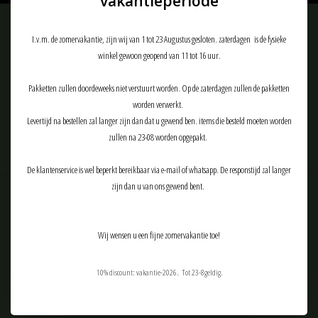
vakantieperiode
Meld je aan voor onze nieuwsbrief:
I.v.m. de zomervakantie, zijn wij van 1 tot 23 Augustus gesloten. zaterdagen is de fysieke
winkel gewoon geopend van 11 tot 16 uur.
Pakketten zullen doordeweeks niet verstuurt worden. Op de zaterdagen zullen de pakketten
ABONNEER
worden verwerkt.
Levertijd na bestellen zal langer zijn dan dat u gewend ben. items die besteld moeten worden
zullen na 23-08 worden opgepakt.
De klantenservice is wel beperkt bereikbaar via e-mail of whatsapp. De responstijd zal langer
zijn dan u van ons gewend bent.
Klantenservice
Producten
Wij wensen u een fijne zomervakantie toe!
Mijn account
10% discount: vakantie-2026. Tot 23-8geldig.
Tactical Airsoft Gear (TAG-Shop)