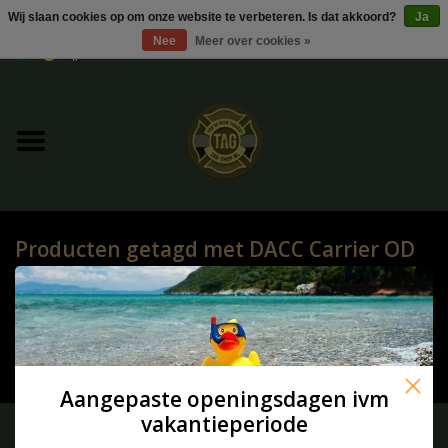
Wij slaan cookies op om onze website te verbeteren. Is dat akkoord?
Ja
Nee
Meer over cookies »
0 Artikelen - €0,00
Home
UItverkoop
Kleding
Producten getagd met DACC Carrier OD
Tactical gear
HOME
/
TAGS
/
DACC CARRIER OD
Ammo
Geen producten gevonden!...
Replica Parts
Aangepaste openingsdagen ivm
vakantieperiode
Diverse
Meld je aan voor onze nieuwsbrief: