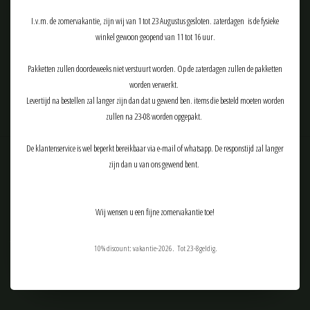
I.v.m. de zomervakantie, zijn wij van 1 tot 23 Augustus gesloten. zaterdagen is de fysieke
winkel gewoon geopend van 11 tot 16 uur.
ABONNEER
Pakketten zullen doordeweeks niet verstuurt worden. Op de zaterdagen zullen de pakketten
worden verwerkt.
Levertijd na bestellen zal langer zijn dan dat u gewend ben. items die besteld moeten worden
zullen na 23-08 worden opgepakt.
De klantenservice is wel beperkt bereikbaar via e-mail of whatsapp. De responstijd zal langer
zijn dan u van ons gewend bent.
Klantenservice
Producten
Wij wensen u een fijne zomervakantie toe!
Mijn account
Tactical Airsoft Gear (TAG-Shop)
10% discount: vakantie-2026. Tot 23-8geldig.