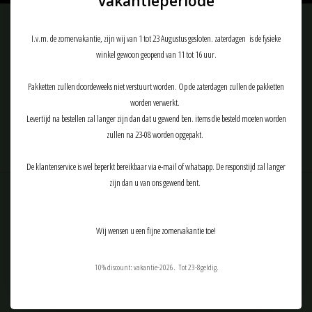
vakantieperiode
Meld je aan voor onze nieuwsbrief:
I.v.m. de zomervakantie, zijn wij van 1 tot 23 Augustus gesloten. zaterdagen is de fysieke
winkel gewoon geopend van 11 tot 16 uur.
Pakketten zullen doordeweeks niet verstuurt worden. Op de zaterdagen zullen de pakketten
ABONNEER
worden verwerkt.
Levertijd na bestellen zal langer zijn dan dat u gewend ben. items die besteld moeten worden
zullen na 23-08 worden opgepakt.
De klantenservice is wel beperkt bereikbaar via e-mail of whatsapp. De responstijd zal langer
zijn dan u van ons gewend bent.
Klantenservice
Producten
Wij wensen u een fijne zomervakantie toe!
Mijn account
10% discount: vakantie-2026. Tot 23-8geldig.
Tactical Airsoft Gear (TAG-Shop)