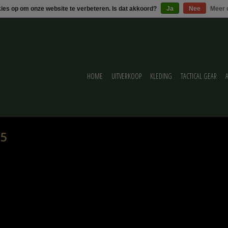
kies op om onze website te verbeteren. Is dat akkoord?
Ja
Nee
Meer 
HOME
UITVERKOOP
KLEDING
TACTICAL GEAR
 5