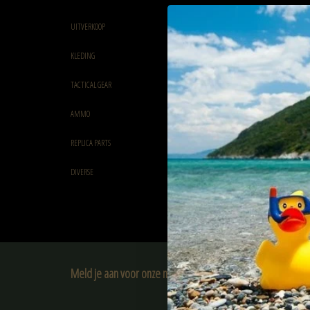
UITVERKOOP
KLEDING
TACTICAL GEAR
AMMO
REPLICA PARTS
DIVERSE
Meld je aan voor onze nieuwsbrief:
ABONNEER