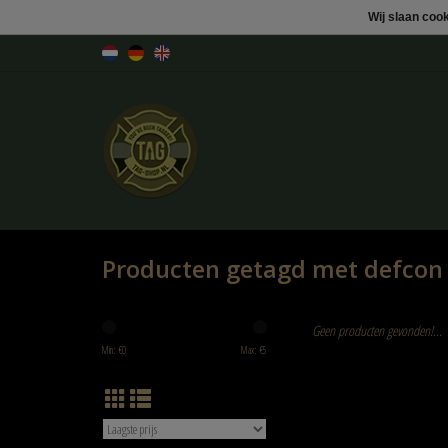
Wij slaan coo
Producten getagd met defcon
Geen producten gevonden!...
Min: €
0
Max: €
5