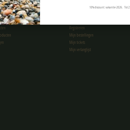
10% discount: vakantie-2026. Tot 2
n
Mijn account
cten
Registreren
oducten
Mijn bestellingen
gen
Mijn tickets
Mijn verlanglijst