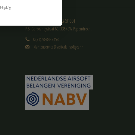
3-8geldig.
Tactical Airsoft Gear (TAG-Shop)
P.S. Gerbrandystraat 60, 3354BW Papendrecht
0(31)78-8433458
Klantenservice@tacticalairsoftgear.nl