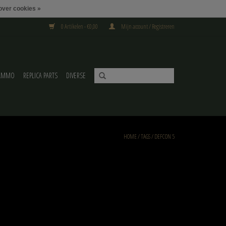
over cookies »
0 Artikelen - €0,00
Mijn account / Registreren
AMMO
REPLICA PARTS
DIVERSE
HOME
/
TAGS
/
DEFCON 5