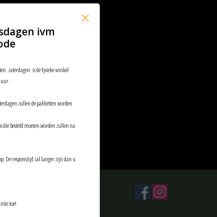
sdagen ivm
ode
ten. zaterdagen is de fysieke winkel
 uur.
aterdagen zullen de pakketten worden
ems die besteld moeten worden zullen na
p. De responstijd zal langer zijn dan u
ntie toe!