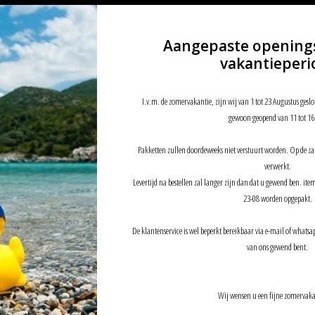
Aangepaste opening
vakantieperi
I.v.m. de zomervakantie, zijn wij van 1 tot 23 Augustus geslo
gewoon geopend van 11 tot 16
Pakketten zullen doordeweeks niet verstuurt worden. Op de z
verwerkt.
Levertijd na bestellen zal langer zijn dan dat u gewend ben. it
23-08 worden opgepakt.
De klantenservice is wel beperkt bereikbaar via e-mail of whatsap
van ons gewend bent.
Wij wensen u een fijne zomervaka