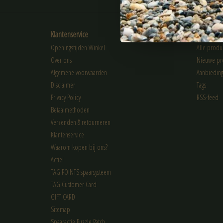
Klantenservice
Producte
Openingstijden Winkel
Alle produ
Over ons
Nieuwe pr
Algemene voorwaarden
Aanbiedin
Disclaimer
Tags
Privacy Policy
RSS-feed
Betaalmethoden
Verzenden & retourneren
Klantenservice
Waarom kopen bij ons?
Actie!
TAG POINTS spaarsysteem
TAG Customer Card
GIFT CARD
Sitemap
Spaaractie Puzzle Patch