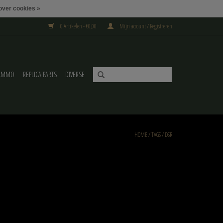
over cookies »
0 Artikelen - €0,00
Mijn account / Registreren
AMMO
REPLICA PARTS
DIVERSE
HOME
/
TAGS
/
DSR