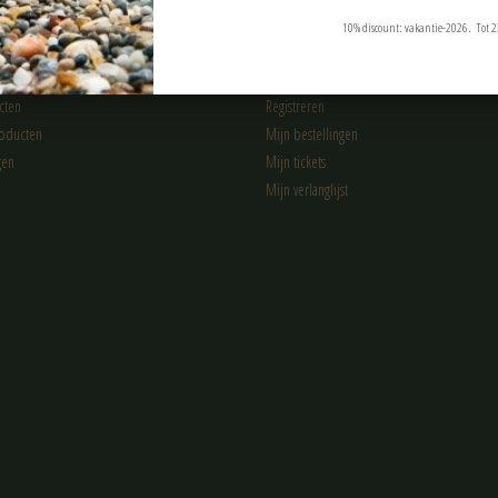
10% discount: vakantie-2026. Tot 2
n
Mijn account
cten
Registreren
oducten
Mijn bestellingen
gen
Mijn tickets
Mijn verlanglijst