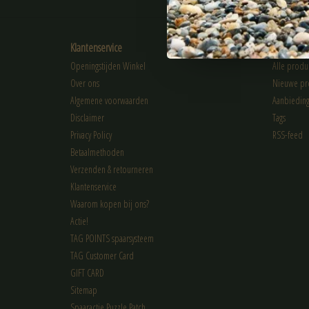
Klantenservice
Producte
Openingstijden Winkel
Alle produ
Over ons
Nieuwe pr
Algemene voorwaarden
Aanbiedin
Disclaimer
Tags
Privacy Policy
RSS-feed
Betaalmethoden
Verzenden & retourneren
Klantenservice
Waarom kopen bij ons?
Actie!
TAG POINTS spaarsysteem
TAG Customer Card
GIFT CARD
Sitemap
Spaaractie Puzzle Patch