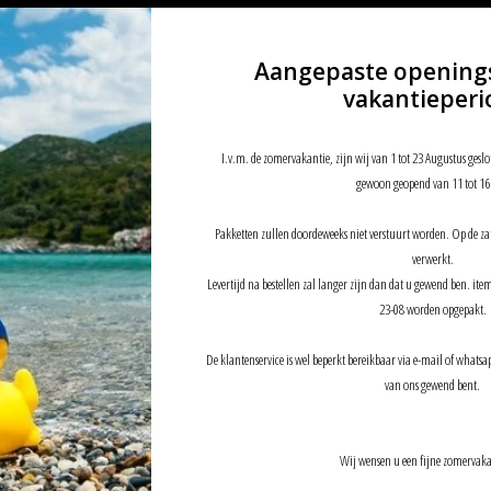
Aangepaste opening
vakantieperi
I.v.m. de zomervakantie, zijn wij van 1 tot 23 Augustus geslo
gewoon geopend van 11 tot 16
Pakketten zullen doordeweeks niet verstuurt worden. Op de z
verwerkt.
Levertijd na bestellen zal langer zijn dan dat u gewend ben. it
23-08 worden opgepakt.
De klantenservice is wel beperkt bereikbaar via e-mail of whatsap
van ons gewend bent.
Wij wensen u een fijne zomervaka