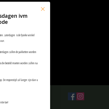
sdagen ivm
ode
ten. zaterdagen is de fysieke winkel
 uur.
aterdagen zullen de pakketten worden
ems die besteld moeten worden zullen na
p. De responstijd zal langer zijn dan u
ntie toe!