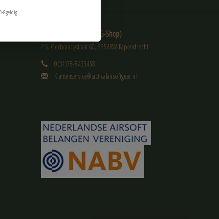
3-8geldig.
Tactical Airsoft Gear (TAG-Shop)
P.S. Gerbrandystraat 60, 3354BW Papendrecht
0(31)78-8433458
Klantenservice@tacticalairsoftgear.nl