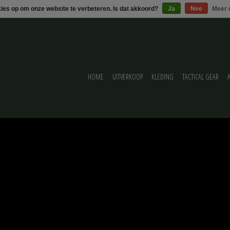
kies op om onze website te verbeteren. Is dat akkoord?
Ja
Nee
Meer 
HOME
UITVERKOOP
KLEDING
TACTICAL GEAR