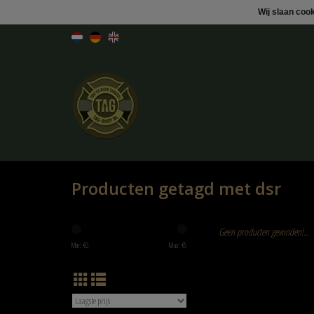
Wij slaan coo
Producten getagd met dsr
Geen producten gevonden!...
Min: €
0
Max: €
5