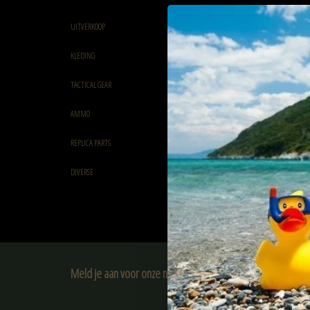
UITVERKOOP
KLEDING
TACTICAL GEAR
AMMO
REPLICA PARTS
DIVERSE
Meld je aan voor onze nieuwsbrief:
ABONNEER