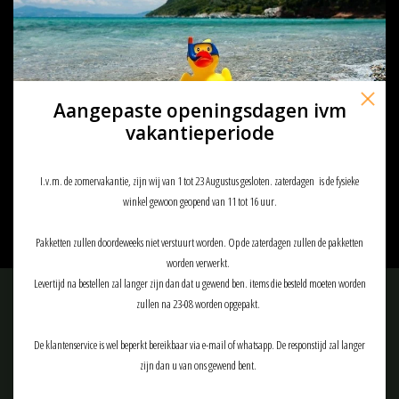
Aangepaste openingsdagen ivm
vakantieperiode
Skyrc Duo D100 v2 AC/DC charger
(AC max 100W total - DC 2x100W)
€135,92
€169,90
I.v.m. de zomervakantie, zijn wij van 1 tot 23 Augustus gesloten. zaterdagen is de fysieke
winkel gewoon geopend van 11 tot 16 uur.
Pakketten zullen doordeweeks niet verstuurt worden. Op de zaterdagen zullen de pakketten
worden verwerkt.
Levertijd na bestellen zal langer zijn dan dat u gewend ben. items die besteld moeten worden
Meld je aan voor onze nieuwsbrief:
zullen na 23-08 worden opgepakt.
De klantenservice is wel beperkt bereikbaar via e-mail of whatsapp. De responstijd zal langer
zijn dan u van ons gewend bent.
ABONNEER