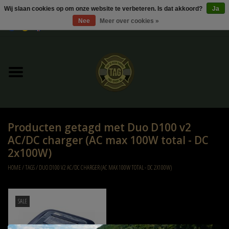
Wij slaan cookies op om onze website te verbeteren. Is dat akkoord?
Ja
Nee
Meer over cookies »
0 Artikelen - €0,00
Home
UItverkoop
Kleding
Producten getagd met Duo D100 v2
Tactical gear
AC/DC charger (AC max 100W total - DC
2x100W)
Ammo
HOME
/
TAGS
/
DUO D100 V2 AC/DC CHARGER (AC MAX 100W TOTAL - DC 2X100W)
Replica Parts
SALE
Diverse