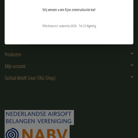
Wij wensen u een fijne zomervakantie toe!
10% discount: vakantie-2026. Tot 23-8geldig.
Klantenservice
Producten
Mijn account
Tactical Airsoft Gear (TAG-Shop)