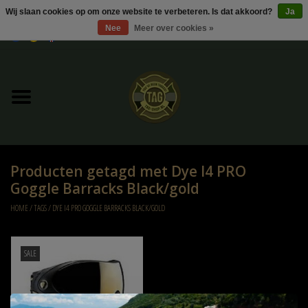
Wij slaan cookies op om onze website te verbeteren. Is dat akkoord?
Ja
Nee
Meer over cookies »
0 Artikelen - €0,00
Home
UItverkoop
Kleding
Producten getagd met Dye I4 PRO
Tactical gear
Goggle Barracks Black/gold
HOME
/
TAGS
/
DYE I4 PRO GOGGLE BARRACKS BLACK/GOLD
Ammo
SALE
Replica Parts
Diverse