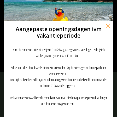
Aangepaste openingsdagen ivm
Dye I4 Goggle Barracks Black/gold
vakantieperiode
€139,90
€139,90
I.v.m. de zomervakantie, zijn wij van 1 tot 23 Augustus gesloten. zaterdagen is de fysieke
winkel gewoon geopend van 11 tot 16 uur.
Pakketten zullen doordeweeks niet verstuurt worden. Op de zaterdagen zullen de pakketten
worden verwerkt.
Levertijd na bestellen zal langer zijn dan dat u gewend ben. items die besteld moeten worden
Meld je aan voor onze nieuwsbrief:
zullen na 23-08 worden opgepakt.
De klantenservice is wel beperkt bereikbaar via e-mail of whatsapp. De responstijd zal langer
zijn dan u van ons gewend bent.
ABONNEER