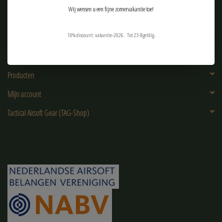
Wij wensen u een fijne zomervakantie toe!
10% discount: vakantie-2026. Tot 23-8geldig.
Klantenservice
Producten
Mijn account
Tactical Airsoft Gear (TAG-Shop)