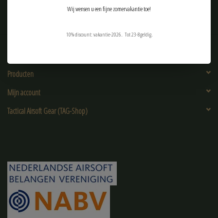
Wij wensen u een fijne zomervakantie toe!
10% discount: vakantie-2026. Tot 23-8geldig.
Klantenservice
Producten
Mijn account
Tactical Airsoft Gear (TAG-Shop)