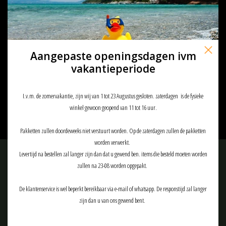
Aangepaste openingsdagen ivm
OPSMEN Earmor Kenwood
vakantieperiode
Tactical PTT for m51
€44,90
€47,90
I.v.m. de zomervakantie, zijn wij van 1 tot 23 Augustus gesloten. zaterdagen is de fysieke
winkel gewoon geopend van 11 tot 16 uur.
Pakketten zullen doordeweeks niet verstuurt worden. Op de zaterdagen zullen de pakketten
worden verwerkt.
Levertijd na bestellen zal langer zijn dan dat u gewend ben. items die besteld moeten worden
Meld je aan voor onze nieuwsbrief:
zullen na 23-08 worden opgepakt.
De klantenservice is wel beperkt bereikbaar via e-mail of whatsapp. De responstijd zal langer
zijn dan u van ons gewend bent.
ABONNEER