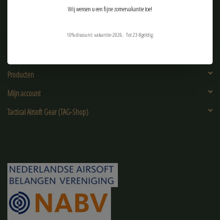
Wij wensen u een fijne zomervakantie toe!
10% discount: vakantie-2026. Tot 23-8geldig.
Klantenservice
Producten
Mijn account
Tactical Airsoft Gear (TAG-Shop)