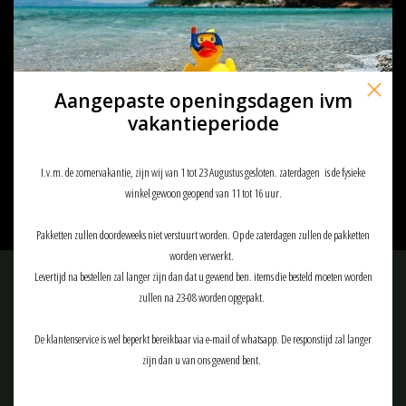
Aangepaste openingsdagen ivm
101 inc Embleem stof vlag Belgie
vakantieperiode
met klitteband
€2,95
I.v.m. de zomervakantie, zijn wij van 1 tot 23 Augustus gesloten. zaterdagen is de fysieke
winkel gewoon geopend van 11 tot 16 uur.
Pakketten zullen doordeweeks niet verstuurt worden. Op de zaterdagen zullen de pakketten
worden verwerkt.
Levertijd na bestellen zal langer zijn dan dat u gewend ben. items die besteld moeten worden
Meld je aan voor onze nieuwsbrief:
zullen na 23-08 worden opgepakt.
De klantenservice is wel beperkt bereikbaar via e-mail of whatsapp. De responstijd zal langer
zijn dan u van ons gewend bent.
ABONNEER