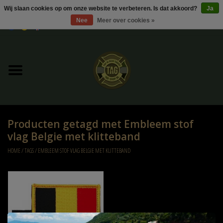
Wij slaan cookies op om onze website te verbeteren. Is dat akkoord?
Ja
Nee
Meer over cookies »
0 Artikelen - €0,00
Home
UItverkoop
Kleding
Producten getagd met Embleem stof
Tactical gear
vlag Belgie met klitteband
HOME
/
TAGS
/
EMBLEEM STOF VLAG BELGIE MET KLITTEBAND
Ammo
Replica Parts
Diverse