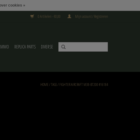
over cookies »
0 Artikelen - €0,00
Mijn account / Registreren
AMMO
REPLICA PARTS
DIVERSE
HOME
/
TAGS
/
FIGHTER AIRCRAFT M38-B7200 #16184