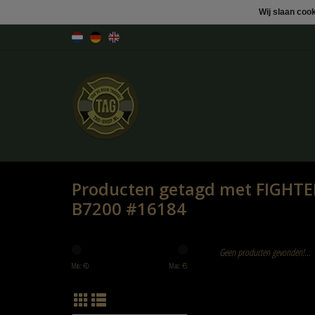
Wij slaan coo
Producten getagd met FIGHTE
B7200 #16184
Geen producten gevonden!...
Min: €
0
Max: €
5