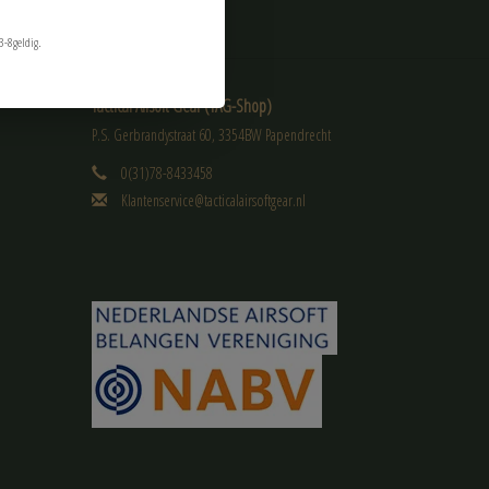
3-8geldig.
Tactical Airsoft Gear (TAG-Shop)
P.S. Gerbrandystraat 60, 3354BW Papendrecht
0(31)78-8433458
Klantenservice@tacticalairsoftgear.nl