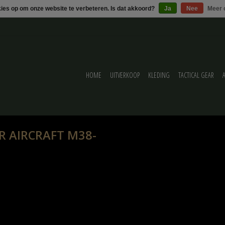
kies op om onze website te verbeteren. Is dat akkoord?
Ja
Nee
Meer 
HOME
UITVERKOOP
KLEDING
TACTICAL GEAR
R AIRCRAFT M38-