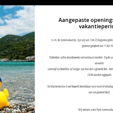
Aangepaste opening
vakantieperi
I.v.m. de zomervakantie, zijn wij van 1 tot 23 Augustus geslo
gewoon geopend van 11 tot 16
Pakketten zullen doordeweeks niet verstuurt worden. Op de z
verwerkt.
Levertijd na bestellen zal langer zijn dan dat u gewend ben. it
23-08 worden opgepakt.
De klantenservice is wel beperkt bereikbaar via e-mail of whatsap
van ons gewend bent.
Wij wensen u een fijne zomervaka