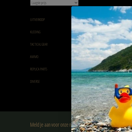
UITVERKOOP
KLEDING
TACTICAL GEAR
AMMO
REPLICA PARTS
DIVERSE
Meld je aan voor onze nieuwsbrief: