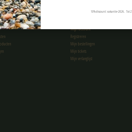
10% discount: vakantie-2026. Tot 2
n
Mijn account
cten
Registreren
oducten
Mijn bestellingen
gen
Mijn tickets
Mijn verlanglijst