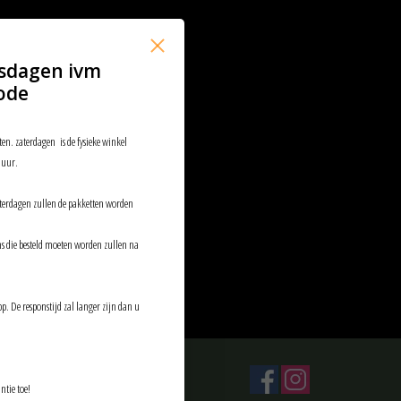
sdagen ivm
ode
ten. zaterdagen is de fysieke winkel
 uur.
aterdagen zullen de pakketten worden
ems die besteld moeten worden zullen na
p. De responstijd zal langer zijn dan u
ntie toe!