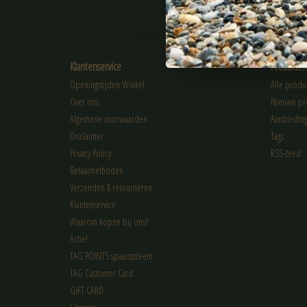
ABONNEER
Klantenservice
Producte
Openingstijden Winkel
Alle produ
Over ons
Nieuwe pr
Algemene voorwaarden
Aanbiedin
Disclaimer
Tags
Privacy Policy
RSS-feed
Betaalmethoden
Verzenden & retourneren
Klantenservice
Waarom kopen bij ons?
Actie!
TAG POINTS spaarsysteem
TAG Customer Card
GIFT CARD