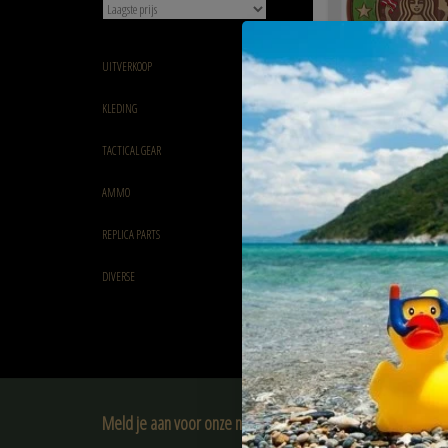
UITVERKOOP
KLEDING
Guns and Bacon Rubber 
TACTICAL GEAR
€5,40
AMMO
REPLICA PARTS
DIVERSE
Meld je aan voor onze nieuwsbrief: