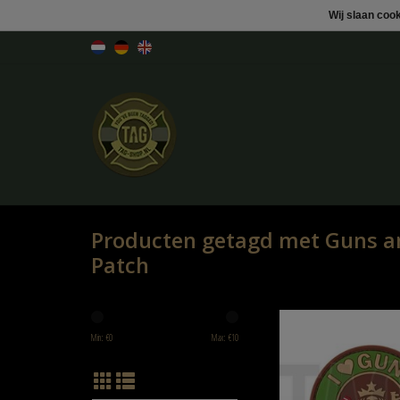
Wij slaan coo
Producten getagd met Guns a
Patch
Guns and Bacon Rubbe
Min: €
0
Max: €
10
TOEVOEGEN AAN WINK