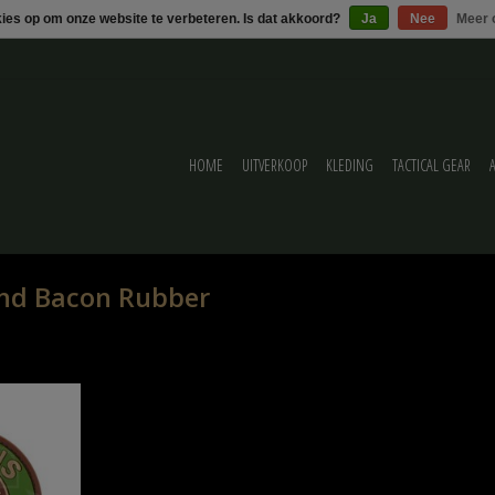
kies op om onze website te verbeteren. Is dat akkoord?
Ja
Nee
Meer 
HOME
UITVERKOOP
KLEDING
TACTICAL GEAR
nd Bacon Rubber
r Patch
ELWAGEN