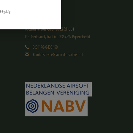
3-8geldig.
Tactical Airsoft Gear (TAG-Shop)
P.S. Gerbrandystraat 60, 3354BW Papendrecht
0(31)78-8433458
Klantenservice@tacticalairsoftgear.nl