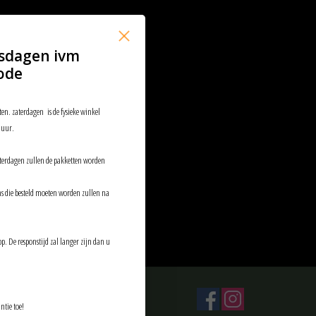
sdagen ivm
ode
ten. zaterdagen is de fysieke winkel
 uur.
aterdagen zullen de pakketten worden
ems die besteld moeten worden zullen na
p. De responstijd zal langer zijn dan u
ntie toe!