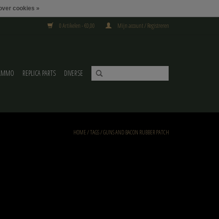
over cookies »
0 Artikelen - €0,00
Mijn account / Registreren
AMMO
REPLICA PARTS
DIVERSE
HOME
/
TAGS
/
GUNS AND BACON RUBBER PATCH