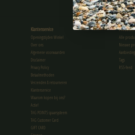
ABONNEER
Klantenservice
Producte
Openingstijden Winkel
Alle produ
Over ons
Nieuwe pr
Algemene voorwaarden
Aanbiedin
Disclaimer
Tags
Privacy Policy
RSS-feed
Betaalmethoden
Verzenden & retourneren
Klantenservice
Waarom kopen bij ons?
Actie!
TAG POINTS spaarsysteem
TAG Customer Card
GIFT CARD