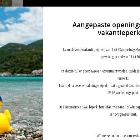
Aangepaste opening
vakantieperi
Patch
I.v.m. de zomervakantie, zijn wij van 1 tot 23 Augustus geslo
gewoon geopend van 11 tot 16
Pakketten zullen doordeweeks niet verstuurt worden. Op de z
verwerkt.
Levertijd na bestellen zal langer zijn dan dat u gewend ben. it
23-08 worden opgepakt.
De klantenservice is wel beperkt bereikbaar via e-mail of whatsap
van ons gewend bent.
Wij wensen u een fijne zomervaka