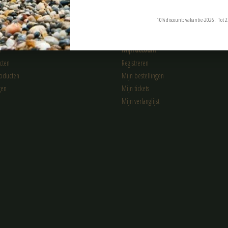
10% discount: vakantie-2026. Tot 2
n
Mijn account
cten
Registreren
oducten
Mijn bestellingen
gen
Mijn tickets
Mijn verlanglijst