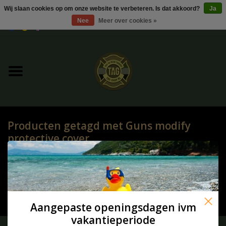
Wij slaan cookies op om onze website te verbeteren. Is dat akkoord?
Ja
Nee
Meer over cookies »
0 Artikelen - €0,00
Home
UItverkoop
Kleding
Producten getagd met Guns modify
Tactical gear
protective cover
HOME
/
TAGS
/
GUNS MODIFY PROTECTIVE COVER
Ammo
Geen producten gevonden!...
Replica Parts
Aangepaste openingsdagen ivm
vakantieperiode
Diverse