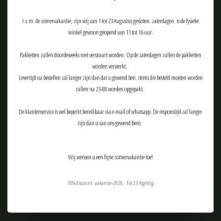
Meld je aan voor onze nieuwsbrief:
I.v.m. de zomervakantie, zijn wij van 1 tot 23 Augustus gesloten. zaterdagen is de fysieke
winkel gewoon geopend van 11 tot 16 uur.
Pakketten zullen doordeweeks niet verstuurt worden. Op de zaterdagen zullen de pakketten
ABONNEER
worden verwerkt.
Levertijd na bestellen zal langer zijn dan dat u gewend ben. items die besteld moeten worden
zullen na 23-08 worden opgepakt.
De klantenservice is wel beperkt bereikbaar via e-mail of whatsapp. De responstijd zal langer
zijn dan u van ons gewend bent.
Klantenservice
Producten
Wij wensen u een fijne zomervakantie toe!
Mijn account
10% discount: vakantie-2026. Tot 23-8geldig.
Tactical Airsoft Gear (TAG-Shop)