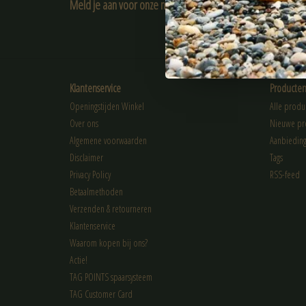
Meld je aan voor onze nieuwsbrief:
ABONNEER
Klantenservice
Producte
Openingstijden Winkel
Alle produ
Over ons
Nieuwe pr
Algemene voorwaarden
Aanbiedin
Disclaimer
Tags
Privacy Policy
RSS-feed
Betaalmethoden
Verzenden & retourneren
Klantenservice
Waarom kopen bij ons?
Actie!
TAG POINTS spaarsysteem
TAG Customer Card