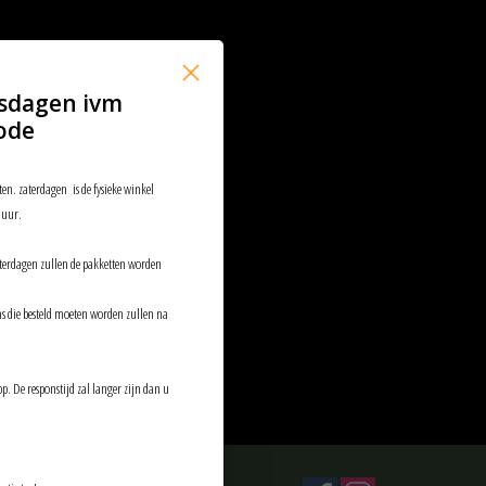
sdagen ivm
ode
ten. zaterdagen is de fysieke winkel
 uur.
aterdagen zullen de pakketten worden
ems die besteld moeten worden zullen na
p. De responstijd zal langer zijn dan u