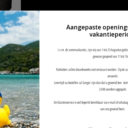
Aangepaste opening
vakantieperi
 Black
I.v.m. de zomervakantie, zijn wij van 1 tot 23 Augustus geslo
gewoon geopend van 11 tot 16
Pakketten zullen doordeweeks niet verstuurt worden. Op de z
verwerkt.
Levertijd na bestellen zal langer zijn dan dat u gewend ben. it
23-08 worden opgepakt.
De klantenservice is wel beperkt bereikbaar via e-mail of whatsap
van ons gewend bent.