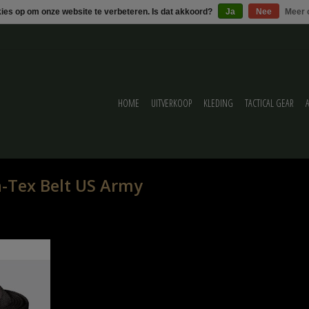
kies op om onze website te verbeteren. Is dat akkoord?
Ja
Nee
Meer 
HOME
UITVERKOOP
KLEDING
TACTICAL GEAR
-Tex Belt US Army
my Black
ELWAGEN