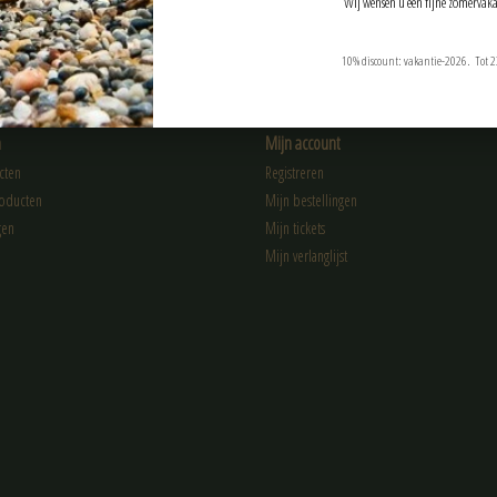
Wij wensen u een fijne zomervaka
10% discount: vakantie-2026. Tot 2
n
Mijn account
cten
Registreren
oducten
Mijn bestellingen
gen
Mijn tickets
Mijn verlanglijst