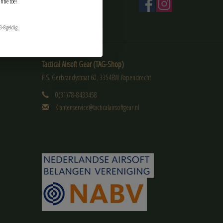
ntie toe!
3-8geldig.
Tactical Airsoft Gear (TAG-Shop)
P.S. Gerbrandystraat 60, 3354BW Papendrecht
0(31)78-8433458
Klantenservice@tacticalairsoftgear.nl