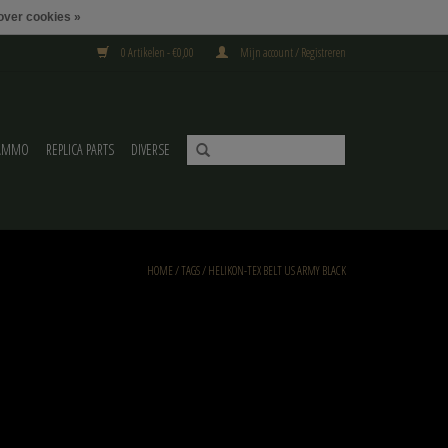
over cookies »
0 Artikelen - €0,00
Mijn account / Registreren
AMMO
REPLICA PARTS
DIVERSE
HOME
/
TAGS
/
HELIKON-TEX BELT US ARMY BLACK