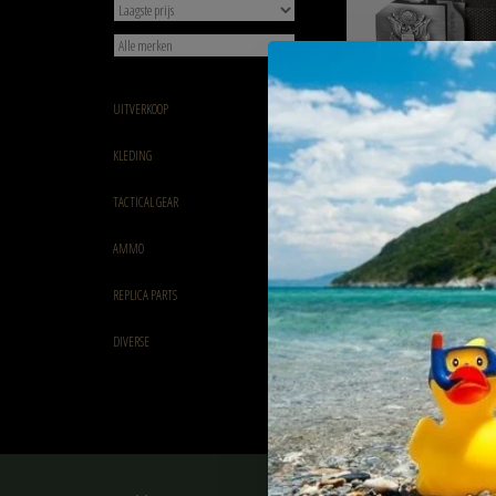
UITVERKOOP
Helikon-Tex Belt US Army
KLEDING
€11,50
TACTICAL GEAR
AMMO
REPLICA PARTS
DIVERSE