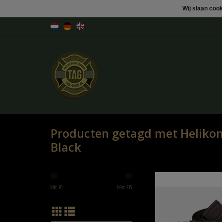
Wij slaan coo
Producten getagd met Helikon
Black
Helikon-Tex Belt US Ar
Min: €
0
Max: €
15
TOEVOEGEN AAN WINK