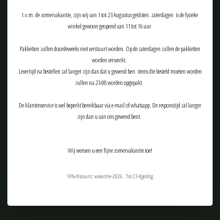
I.v.m. de zomervakantie, zijn wij van 1 tot 23 Augustus gesloten. zaterdagen is de fysieke
winkel gewoon geopend van 11 tot 16 uur.
ABONNEER
Pakketten zullen doordeweeks niet verstuurt worden. Op de zaterdagen zullen de pakketten
worden verwerkt.
Levertijd na bestellen zal langer zijn dan dat u gewend ben. items die besteld moeten worden
zullen na 23-08 worden opgepakt.
De klantenservice is wel beperkt bereikbaar via e-mail of whatsapp. De responstijd zal langer
zijn dan u van ons gewend bent.
Klantenservice
Producten
Wij wensen u een fijne zomervakantie toe!
Mijn account
Tactical Airsoft Gear (TAG-Shop)
10% discount: vakantie-2026. Tot 23-8geldig.