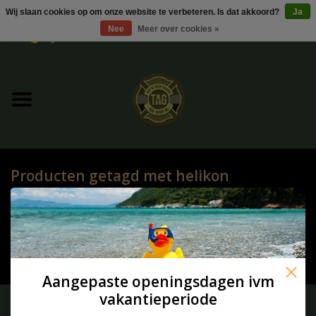
Wij slaan cookies op om onze website te verbeteren. Is dat akkoord?
Ja
Nee
Meer over cookies »
0 Artikelen - €0,00
Home
UItverkoop
Kleding
Producten getagd met helikon
Tactical gear
HOME
/
TAGS
/
HELIKON
Ammo
Geen producten gevonden!...
Replica Parts
Aangepaste openingsdagen ivm
vakantieperiode
Diverse
Meld je aan voor onze nieuwsbrief: