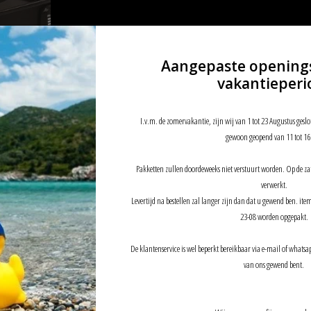
Aangepaste opening
vakantieperi
rtable
I.v.m. de zomervakantie, zijn wij van 1 tot 23 Augustus geslo
gewoon geopend van 11 tot 16
Pakketten zullen doordeweeks niet verstuurt worden. Op de z
verwerkt.
Levertijd na bestellen zal langer zijn dan dat u gewend ben. it
23-08 worden opgepakt.
De klantenservice is wel beperkt bereikbaar via e-mail of whatsap
van ons gewend bent.