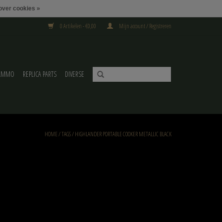
over cookies »
0 Artikelen - €0,00
Mijn account / Registreren
AMMO
REPLICA PARTS
DIVERSE
HOME
/
TAGS
/
HIGHLANDER PORTABLE COOKER METALLIC BLACK