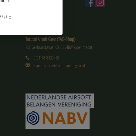
ntie toe!
3-8geldig.
Tactical Airsoft Gear (TAG-Shop)
P.S. Gerbrandystraat 60, 3354BW Papendrecht
0(31)78-8433458
Klantenservice@tacticalairsoftgear.nl