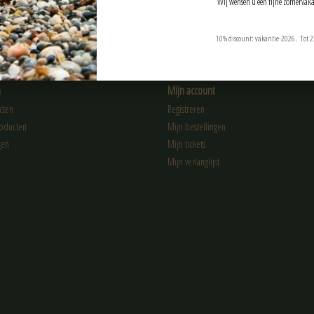
Wij wensen u een fijne zomervaka
10% discount: vakantie-2026. Tot 2
n
Mijn account
cten
Registreren
oducten
Mijn bestellingen
gen
Mijn tickets
Mijn verlanglijst