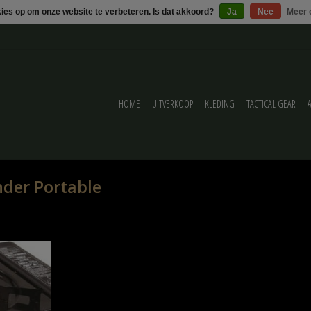
kies op om onze website te verbeteren. Is dat akkoord?
Ja
Nee
Meer 
HOME
UITVERKOOP
KLEDING
TACTICAL GEAR
der Portable
etallic Black
ELWAGEN