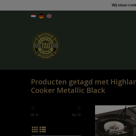
Wij slaan coo
Producten getagd met Highlan
Cooker Metallic Black
Highlander Portable Cooker M
Min: €
0
Max: €
25
TOEVOEGEN AAN WINK