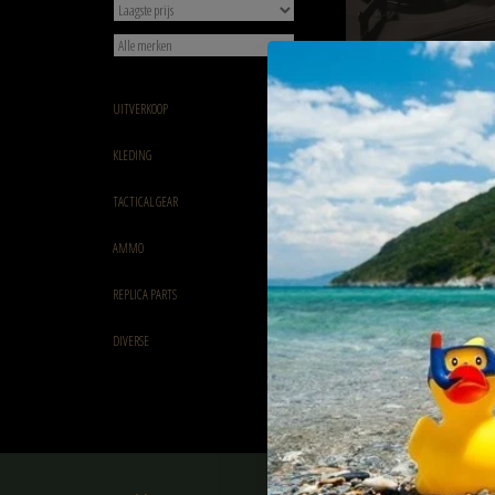
UITVERKOOP
Highlander Highlander Po
KLEDING
Cooker Metallic Black
€24,50
TACTICAL GEAR
AMMO
REPLICA PARTS
DIVERSE