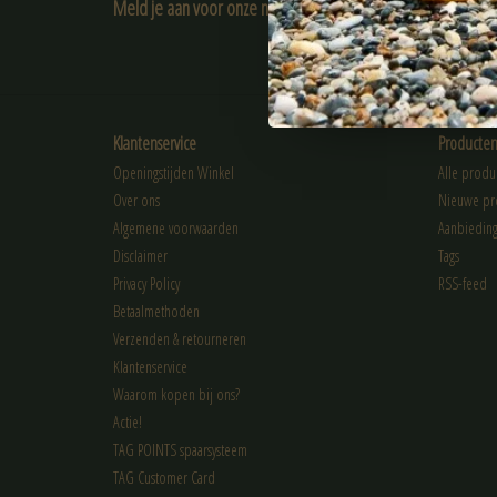
Meld je aan voor onze nieuwsbrief:
ABONNEER
Klantenservice
Producte
Openingstijden Winkel
Alle produ
Over ons
Nieuwe pr
Algemene voorwaarden
Aanbiedin
Disclaimer
Tags
Privacy Policy
RSS-feed
Betaalmethoden
Verzenden & retourneren
Klantenservice
Waarom kopen bij ons?
Actie!
TAG POINTS spaarsysteem
TAG Customer Card