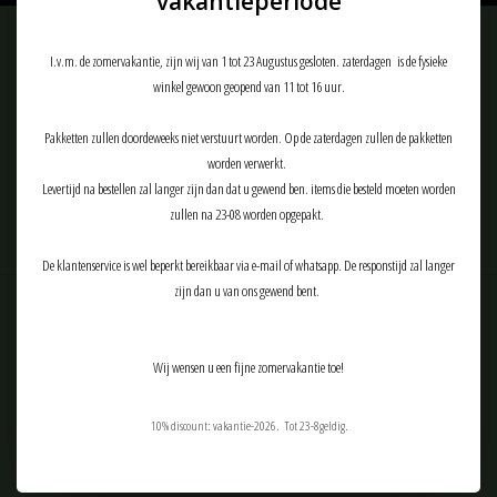
vakantieperiode
Meld je aan voor onze nieuwsbrief:
I.v.m. de zomervakantie, zijn wij van 1 tot 23 Augustus gesloten. zaterdagen is de fysieke
winkel gewoon geopend van 11 tot 16 uur.
Pakketten zullen doordeweeks niet verstuurt worden. Op de zaterdagen zullen de pakketten
ABONNEER
worden verwerkt.
Levertijd na bestellen zal langer zijn dan dat u gewend ben. items die besteld moeten worden
zullen na 23-08 worden opgepakt.
De klantenservice is wel beperkt bereikbaar via e-mail of whatsapp. De responstijd zal langer
zijn dan u van ons gewend bent.
Klantenservice
Producten
Wij wensen u een fijne zomervakantie toe!
Mijn account
10% discount: vakantie-2026. Tot 23-8geldig.
Tactical Airsoft Gear (TAG-Shop)