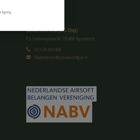
3-8geldig.
Tactical Airsoft Gear (TAG-Shop)
P.S. Gerbrandystraat 60, 3354BW Papendrecht
0(31)78-8433458
Klantenservice@tacticalairsoftgear.nl