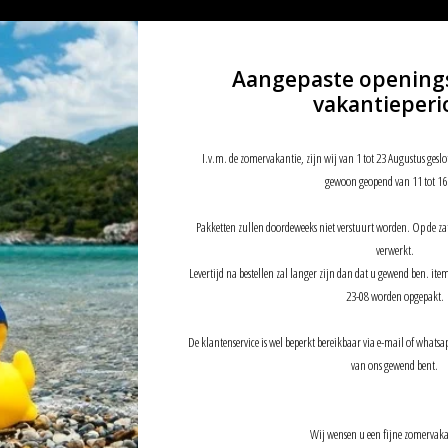
Aangepaste opening
vakantieperi
I.v.m. de zomervakantie, zijn wij van 1 tot 23 Augustus geslo
gewoon geopend van 11 tot 16
Pakketten zullen doordeweeks niet verstuurt worden. Op de z
verwerkt.
Levertijd na bestellen zal langer zijn dan dat u gewend ben. it
23-08 worden opgepakt.
De klantenservice is wel beperkt bereikbaar via e-mail of whatsap
van ons gewend bent.
Wij wensen u een fijne zomervaka