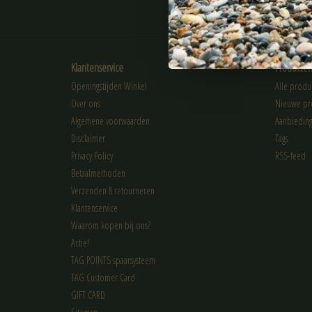
ABONNEER
Klantenservice
Producte
Openingstijden Winkel
Alle produ
Over ons
Nieuwe pr
Algemene voorwaarden
Aanbiedin
Disclaimer
Tags
Privacy Policy
RSS-feed
Betaalmethoden
Verzenden & retourneren
Klantenservice
Waarom kopen bij ons?
Actie!
TAG POINTS spaarsysteem
TAG Customer Card
GIFT CARD