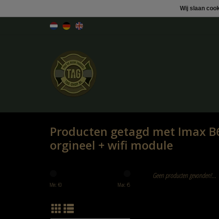
Wij slaan coo
Producten getagd met Imax B
orgineel + wifi module
Geen producten gevonden!...
Min: €
0
Max: €
5