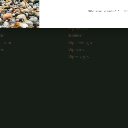
10% discount: vakantie-2026. Tot 2
n
Mijn account
cten
Registreren
oducten
Mijn bestellingen
gen
Mijn tickets
Mijn verlanglijst