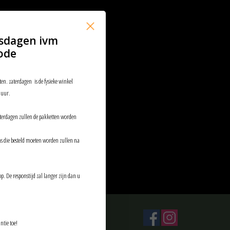
sdagen ivm
ode
ten. zaterdagen is de fysieke winkel
 uur.
aterdagen zullen de pakketten worden
ems die besteld moeten worden zullen na
p. De responstijd zal langer zijn dan u
ntie toe!