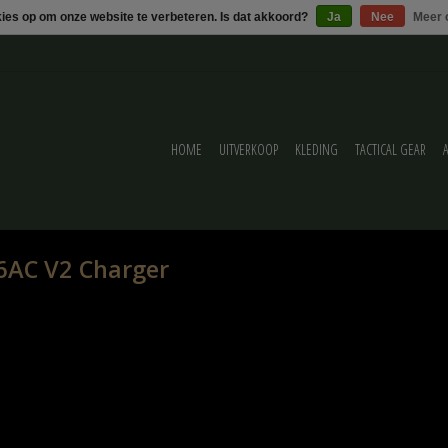
kies op om onze website te verbeteren. Is dat akkoord?
Ja
Nee
Meer 
HOME
UITVERKOOP
KLEDING
TACTICAL GEAR
6AC V2 Charger