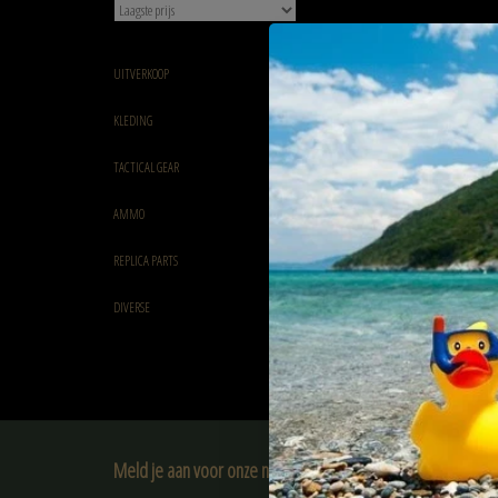
UITVERKOOP
KLEDING
TACTICAL GEAR
AMMO
REPLICA PARTS
DIVERSE
Meld je aan voor onze nieuwsbrief: