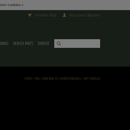
over cookies »
0 Artikelen - €0,00
Mijn account / Registreren
AMMO
REPLICA PARTS
DIVERSE
HOME
/
TAGS
/
IMAX B6AC V2 CHARGER ORGINEEL + WIFI MODULE